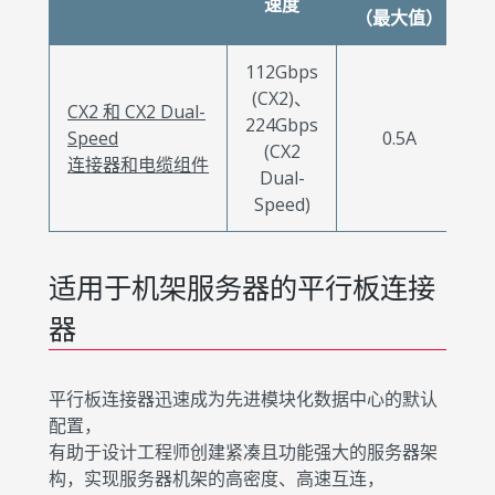
速度
（最大值）
112Gbps
(CX2)、
CX2 和 CX2 Dual-
224Gbps
Speed
0.5A
(CX2
连接器和电缆组件
Dual-
D
Speed)
适用于机架服务器的平行板连接
器
平行板连接器迅速成为先进模块化数据中心的默认
配置，
有助于设计工程师创建紧凑且功能强大的服务器架
构，实现服务器机架的高密度、高速互连，