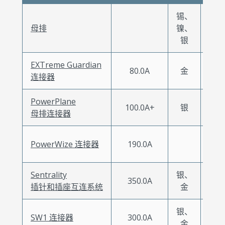
锡、
母排
镍、
银
EXTreme Guardian
-40
80.0A
金
连接器
+10
PowerPlane
-40
100.0A+
银
母排连接器
+12
-40
PowerWize 连接器
190.0A
+12
Sentrality
银、
-40
350.0A
插针和插座互连系统
金
+12
银、
-40
SW1 连接器
300.0A
金
+12