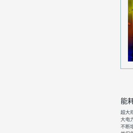
能
超大
大电
不断