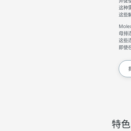
并促
这种
这些
Mole
母排
这些
即使
特色