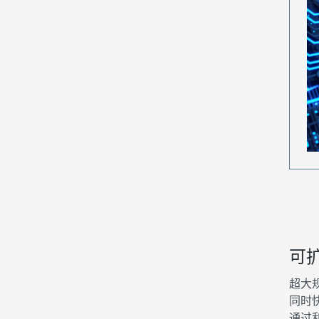
可
超大
同时
通过