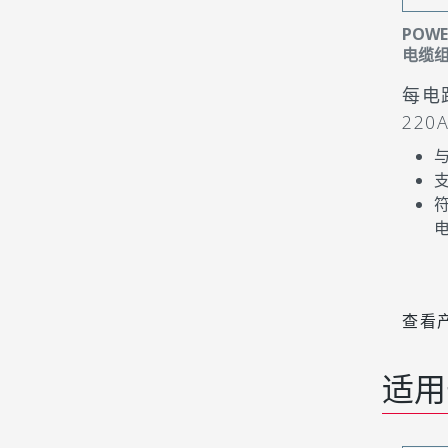
POWE
电缆
每电路
220
与
支
符
查看
适用