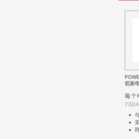
POWE
机架
每个电
700
与
支
符