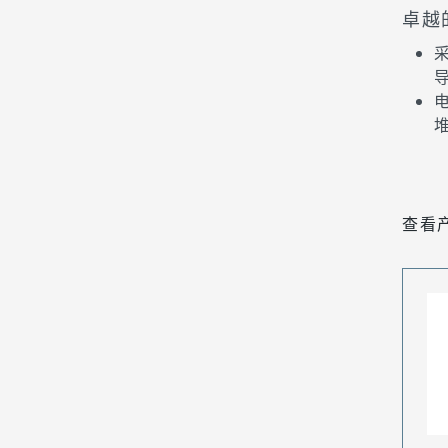
卓越
采
查看