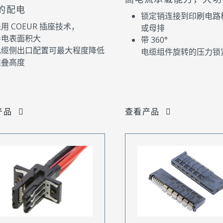
的配电
锁定销连接到印刷电路板 
用 COEUR 插座技术，
或母排
导电表面积大
带 360°
电缆侧出口配置可最大程度降低
电缆组件旋转的压力锁
堆叠高度
产品
查看产品