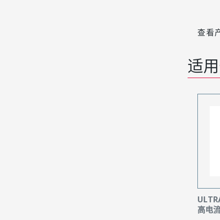
查看
适用
ULTR
高电