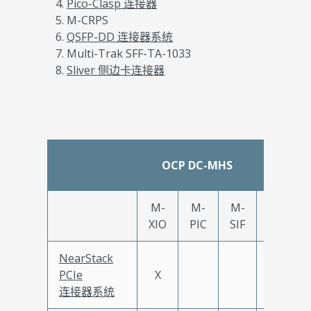
Pico-Clasp 连接器
M-CRPS
QSFP-DD 连接器系统
Multi-Trak SFF-TA-1033
Sliver 侧边卡连接器
NIC
OCP DC-MHS
3.0
M-
M-
M-
XIO
PIC
SIF
NearStack
PCIe
X
连接器系统