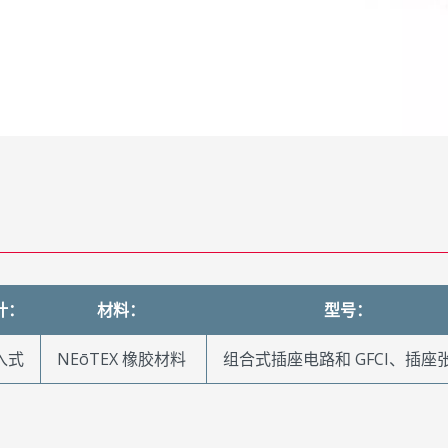
计：
材料：
型号：
入式
NEōTEX 橡胶材料
组合式插座电路和 GFCI、插座