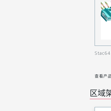
Stac6
查看产
区域