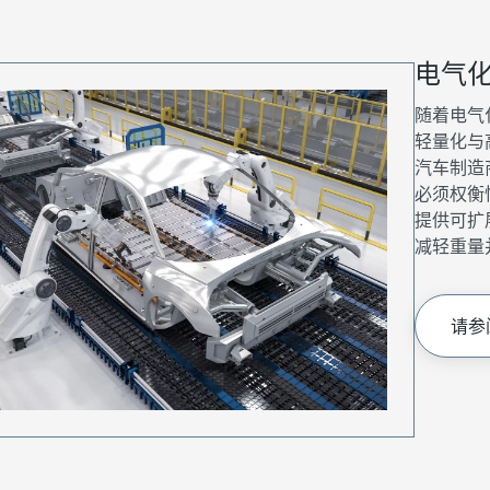
电气
随着电气
轻量化与
汽车制造
必须权衡
提供可扩
减轻重量
请参阅