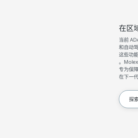
在区域
当前 AD
和自动
这些功
。Mol
专为保障
在下一
探索