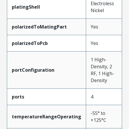
Electroless
platingShell
Nickel
polarizedToMatingPart
Yes
polarizedToPcb
Yes
1 High-
Density, 2
portConfiguration
RF, 1 High-
Density
ports
4
-55° to
temperatureRangeOperating
+125°C