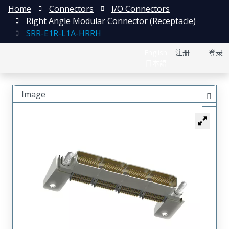
Home
Connectors
I/O Connectors
Right Angle Modular Connector (Receptacle)
SRR-E1R-L1A-HRRH
English
注册
登录
日本語
Image