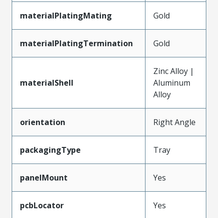
materialPlatingMating
Gold
materialPlatingTermination
Gold
Zinc Alloy |
materialShell
Aluminum
Alloy
orientation
Right Angle
packagingType
Tray
panelMount
Yes
pcbLocator
Yes