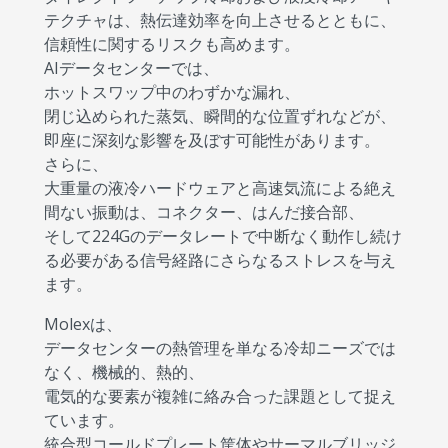
テクチャは、熱伝達効率を向上させるとともに、
信頼性に関するリスクも高めます。
AIデータセンターでは、
ホットスワップ中のわずかな漏れ、
閉じ込められた蒸気、瞬間的な位置ずれなどが、
即座に深刻な影響を及ぼす可能性があります。
さらに、
大重量の液冷ハードウェアと高速気流による絶え
間ない振動は、コネクター、はんだ接合部、
そして224Gのデータレートで中断なく動作し続け
る必要がある信号経路にさらなるストレスを与え
ます。
Molexは、
データセンターの熱管理を単なる冷却ニーズでは
なく、機械的、熱的、
電気的な要素が複雑に絡み合った課題として捉え
ています。
統合型コールドプレート筐体やサーマルブリッジ