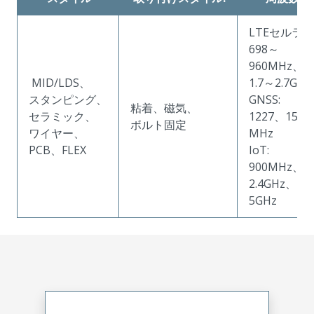
LTEセルラー
698～
960MHz、
MID/LDS、
1.7～2.7GHz
スタンピング、
GNSS:
粘着、磁気、
セラミック、
1227、1553
ボルト固定
ワイヤー、
MHz
PCB、FLEX
IoT:
900MHz、
2.4GHz、
5GHz