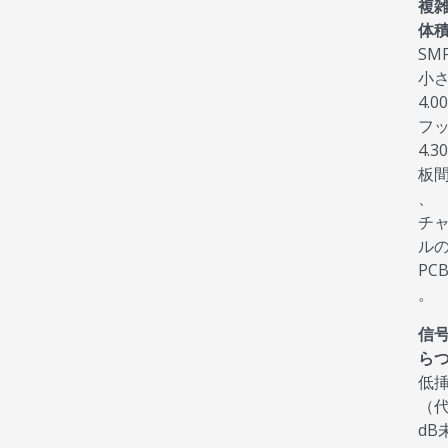
複
体
SM
小さ
4.
フ
4.
板
、
チ
ル
PC
。
信
ら
低
（代
dB