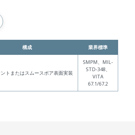
構成
業界標準
SMPM、MIL-
STD-348、
テントまたはスムースボア表面実装
VITA
67.1/67.2