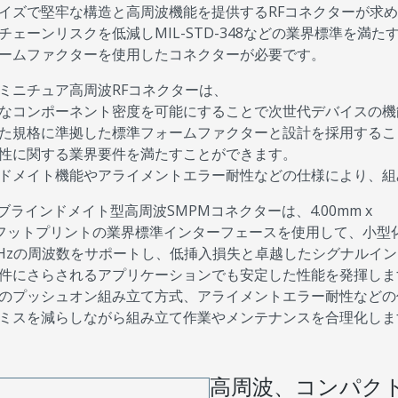
イズで堅牢な構造と高周波機能を提供するRFコネクターが求
チェーンリスクを低減しMIL-STD-348などの業界標準を満
ームファクターを使用したコネクターが必要です。
ミニチュア高周波RFコネクターは、
なコンポーネント密度を可能にすることで次世代デバイスの機
た規格に準拠した標準フォームファクターと設計を採用するこ
性に関する業界要件を満たすことができます。
ドメイト機能やアライメントエラー耐性などの仕様により、組
のブラインドメイト型高周波SMPMコネクターは、4.00mm x
mmフットプリントの業界標準インターフェースを使用して、小
GHzの周波数をサポートし、低挿入損失と卓越したシグナルイ
件にさらされるアプリケーションでも安定した性能を発揮しま
のプッシュオン組み立て方式、アライメントエラー耐性などの
ミスを減らしながら組み立て作業やメンテナンスを合理化しま
高周波、コンパクト