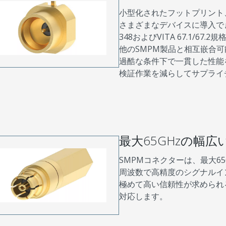
小型化されたフットプリント
さまざまなデバイスに導入できま
348およびVITA 67.1/67
他のSMPM製品と相互嵌合
過酷な条件下で一貫した性能
検証作業を減らしてサプライ
最大65GHzの幅
SMPMコネクターは、最大65
周波数で高精度のシグナルイ
極めて高い信頼性が求められ
対応します。