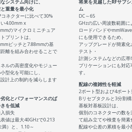
雑なシステム向けに、
将来を見越したRFサブシ
積と重量を最小化
ム
Pコネクターに比べて30%
DC～65
い4.00mm x
GHzの広い周波数範囲に
00mmのマイクロミニチュア
ロードバンドやmmWav
ットプリントは、
にも使用できるため、
30mmピッチと7.88mmの基
アップグレードが簡素化
間距離を組み合わせることで
テスト・
計測システムなどの広帯
ャネルの高密度化やモジュー
プリケーションにも対応
の小型化を可能にし、
す。
B設計上の制約を減らします
配線の複雑性を軽減
2ポート型および4ポート
号劣化とパフォーマンスのば
Bリセプタクルと3分割
つきを低減
基板対基板設計は、
挿入損失
個別のコネクターの数を
表値は最大40GHzで0.213
て組み立てや検査を簡素
未満）と、1.10～
配線や公差の累積を最小