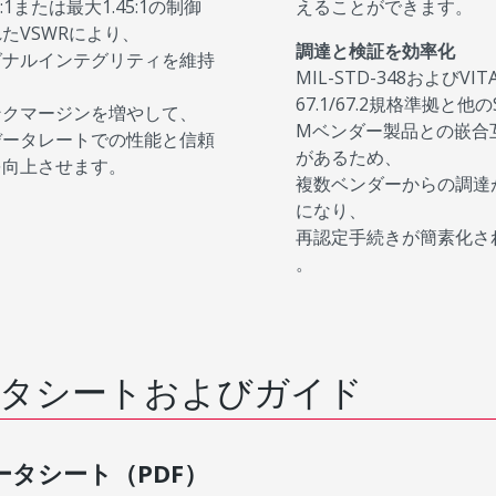
35:1または最大1.45:1の制御
えることができます。
たVSWRにより、
調達と検証を効率化
グナルインテグリティを維持
MIL-STD-348およびVIT
、
67.1/67.2規格準拠と他の
ンクマージンを増やして、
Mベンダー製品との嵌合
データレートでの性能と信頼
があるため、
を向上させます。
複数ベンダーからの調達
になり、
再認定手続きが簡素化さ
。
タシートおよびガイド
ータシート（PDF）