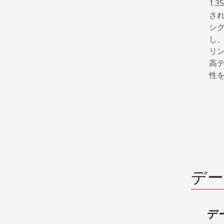
1.
され
シ
し
リ
高
性
デー
デ