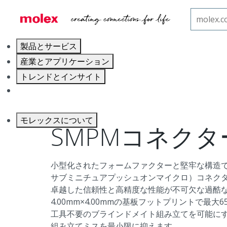
ホーム
RFソリューション
SMPMコネクター
製品とサービス
産業とアプリケーション
トレンドとインサイト
キャリア
モレックスについて
SMPMコネクタ
小型化されたフォームファクターと堅牢な構造で
サブミニチュアプッシュオンマイクロ）コネク
卓越した信頼性と高精度な性能が不可欠な過酷な
4.00mm×4.00mmの基板フットプリントで最
工具不要のブラインドメイト組み立てを可能に
組み立てミスを最小限に抑えます。