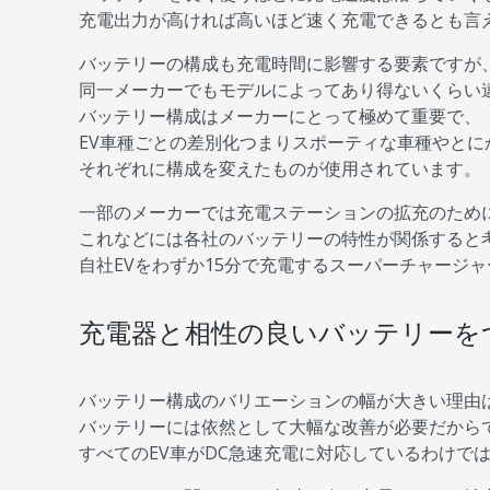
充電出力が高ければ高いほど速く充電できるとも言
バッテリーの構成も充電時間に影響する要素ですが
同一メーカーでもモデルによってあり得ないくらい
バッテリー構成はメーカーにとって極めて重要で、
EV車種ごとの差別化つまりスポーティな車種やと
それぞれに構成を変えたものが使用されています。
一部のメーカーでは充電ステーションの拡充のため
これなどには各社のバッテリーの特性が関係すると
自社EVをわずか15分で充電するスーパーチャージ
充電器と相性の良いバッテリーを
バッテリー構成のバリエーションの幅が大きい理由
バッテリーには依然として大幅な改善が必要だから
すべてのEV車がDC急速充電に対応しているわけで