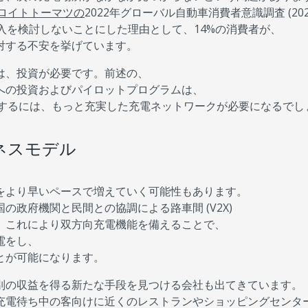
ロイトトーマツの
2022年グローバル自動車消費者意識調査 (2022 
と、EV車の購入を検討しないことにした理由として、14%の消費者が、
対する不安を挙げています。
は、投資が必要です。前述の、
への投資およびパイロットプログラムは、
展するには、もっと充実した充電ネットワークが必要になるでし
ビジネスモデル
をより早いペースで増えていく可能性もあります。
政府機関と民間との協調による路車間 (V2X)
。これにより双方向充電機能を備えることで、
電をし、
とが可能になります。
別の収益を得る新たな手段を見つける会社も出てきています。
充電待ち中の客向けに近くのレストランやショッピングセンタ