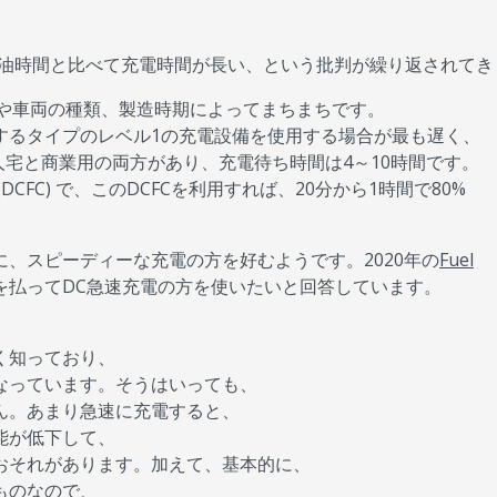
の給油時間と比べて充電時間が長い、という批判が繰り返されて
法や車両の種類、製造時期によってまちまちです。
するタイプのレベル1の充電設備を使用する場合が最も遅く、
人宅と商業用の両方があり、充電待ち時間は4～10時間です。
FC) で、このDCFCを利用すれば、20分から1時間で80%
、スピーディーな充電の方を好むようです。2020年の
Fuel
を払ってDC急速充電の方を使いたいと回答しています。
く知っており、
なっています。そうはいっても、
ん。あまり急速に充電すると、
能が低下して、
おそれがあります。加えて、基本的に、
ものなので、