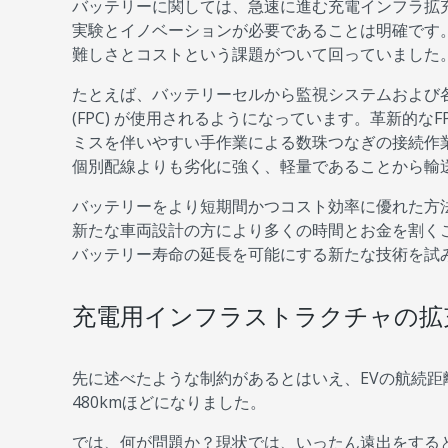
バッテリーに関しては、急速に進む充電インフラ拡
実験とイノベーションが必要であることは明確です
難しさとコストという課題がついて回っていました
たとえば、バッテリーセルから監視システムおよび
(FPC) が使用されるようになっています。革新的な
ミスを伴いやすい手作業による数珠つなぎの接続作業
個別配線よりも劣化に強く、軽量であることから輸
バッテリーをより短期間かつコスト効率に優れた方
新たな車両設計の方により多くの時間とお金を割く
バッテリー寿命の延長を可能にする新たな技術を試
充電用インフラストラクチャの拡
先に述べたような制約があるとはいえ、EVの航続距
480kmほどになりました。
では、何が問題か？現状では、いったん遠出をする