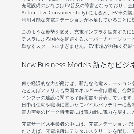
充電設備の少なさはEV普及の障害となっており、
デ
Automotive Consumer study) による
利用可能な充電ステーションが不足していることに
このような形勢を変え、充電インフラを拡充するに
テスラによる国内を網羅するスーパーチャージャー
単なるスタートにすぎません。EV市場が力強く発
New Business Models 新たな
何か経済的な力が働けば、新たな充電ステーション
たとえばアメリカ合衆国エネルギー省は最近、合衆国の
インフラの建設に関する了解覚書を発表しています
日中は住宅や職場に置いたモバイルバッテリーに蓄
電力需要のピーク時間帯には電力網に電力を戻すこ
充電サービス事業者の中には、充電ステーションで
たとえば、充電場所にデジタルスクリーンを配し、