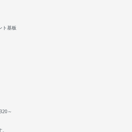
ント基板
、
。
20～
す。