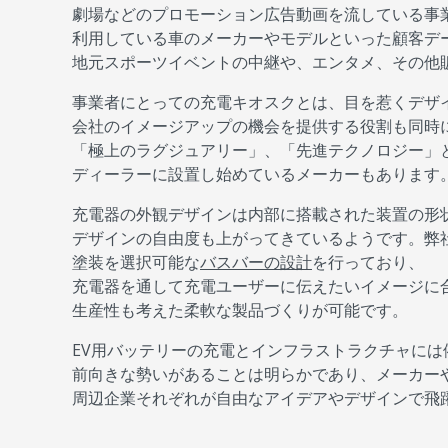
劇場などのプロモーション広告動画を流している事
利用している車のメーカーやモデルといった顧客デ
地元スポーツイベントの中継や、エンタメ、その他
事業者にとっての充電キオスクとは、目を惹くデザ
会社のイメージアップの機会を提供する役割も同時
「極上のラグジュアリー」、「先進テクノロジー」
ディーラーに設置し始めているメーカーもあります
充電器の外観デザインは内部に搭載された装置の形
デザインの自由度も上がってきているようです。弊
塗装を選択可能な
バスバーの設計
を行っており、
充電器を通して充電ユーザーに伝えたいイメージに
生産性も考えた柔軟な製品づくりが可能です。
EV用バッテリーの充電とインフラストラクチャに
前向きな勢いがあることは明らかであり、メーカー
周辺企業それぞれが自由なアイデアやデザインで飛