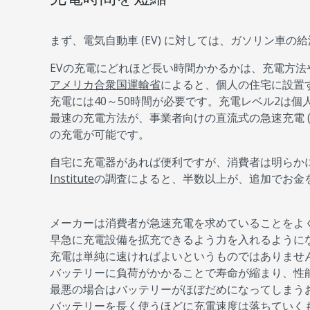
まず、電気自動車 (EV) に対しては、ガソリン車
EVの充電にどれほど長い時間かかるかは、充電方
アメリカ合衆国運輸省
によると、個人の住宅に設置
充電には40～50時間が必要です。充電レベル2は個
最速の充電方法が、事業者向けの直流式の急速充電 (DC
の充電が可能です。
自宅に充電器があれば便利ですが、消費者は明らかに
Institute
の調査によると、半数以上が、追加でお金
メーカーは消費者が急速充電を求めていることをよ
早急に充電設備を拡充できるよう力を入れるように
充電は単純に速ければよいというものではありませ
バッテリーに負荷がかかることで寿命が縮まり、性
最悪の場合はバッテリーがほぼだめになってしまう
バッテリーを長く使うほどに充電速度は落ちていく