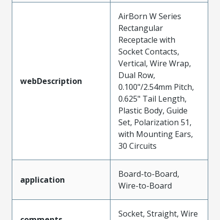
AirBorn W Series
Rectangular
Receptacle with
Socket Contacts,
Vertical, Wire Wrap,
Dual Row,
webDescription
0.100"/2.54mm Pitch,
0.625" Tail Length,
Plastic Body, Guide
Set, Polarization 51,
with Mounting Ears,
30 Circuits
Board-to-Board,
application
Wire-to-Board
Socket, Straight, Wire
comments