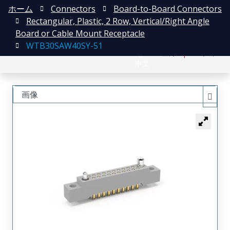
ホーム
Connectors
Board-to-Board Connectors
Rectangular, Plastic, 2 Row, Vertical/Right Angle
Board or Cable Mount Receptacle
WTB30SAW40SY-51
English
登録
ログイン
中文
画像