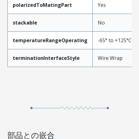
polarizedToMatingPart
Yes
stackable
No
temperatureRangeOperating
-65° to +125°C
terminationInterfaceStyle
Wire Wrap
部品との嵌合