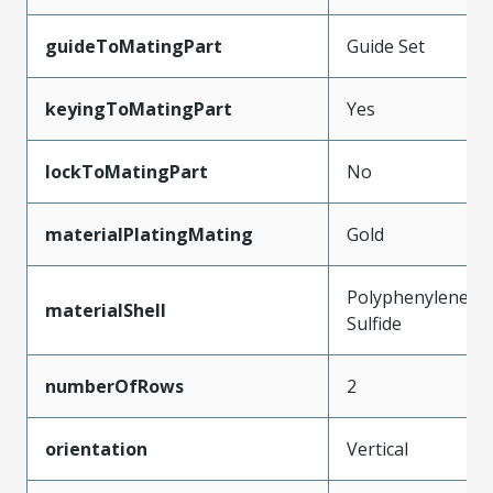
guideToMatingPart
Guide Set
keyingToMatingPart
Yes
lockToMatingPart
No
materialPlatingMating
Gold
Polyphenylene
materialShell
Sulfide
numberOfRows
2
orientation
Vertical