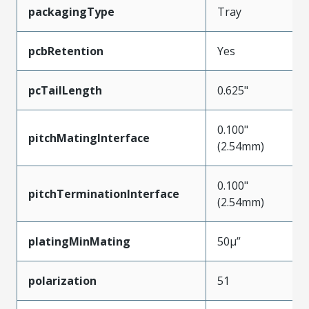
packagingType
Tray
pcbRetention
Yes
pcTailLength
0.625"
0.100"
pitchMatingInterface
(2.54mm)
0.100"
pitchTerminationInterface
(2.54mm)
platingMinMating
50µ”
polarization
51