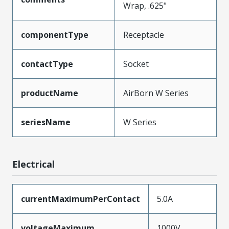
Wrap, .625"
componentType
Receptacle
contactType
Socket
productName
AirBorn W Series
seriesName
W Series
Electrical
currentMaximumPerContact
5.0A
voltageMaximum
1000V