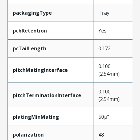
packagingType
Tray
pcbRetention
Yes
pcTailLength
0.172"
0.100"
pitchMatingInterface
(2.54mm)
0.100"
pitchTerminationInterface
(2.54mm)
platingMinMating
50µ”
polarization
48