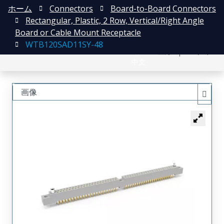
ホーム
Connectors
Board-to-Board Connectors
Rectangular, Plastic, 2 Row, Vertical/Right Angle
Board or Cable Mount Receptacle
WTB120SAD11SY-48
English
登録
ログイン
中文
画像