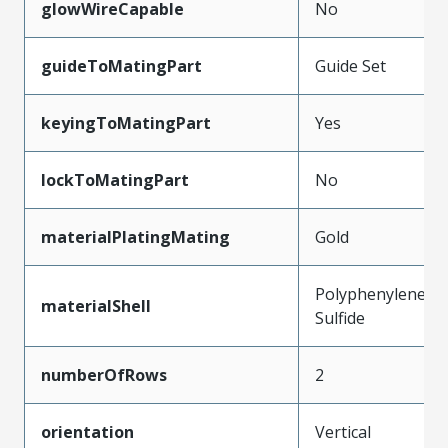
glowWireCapable
No
guideToMatingPart
Guide Set
keyingToMatingPart
Yes
lockToMatingPart
No
materialPlatingMating
Gold
Polyphenylene
materialShell
Sulfide
numberOfRows
2
orientation
Vertical