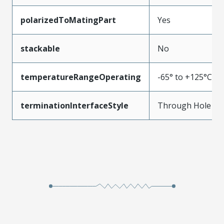
polarizedToMatingPart
Yes
stackable
No
temperatureRangeOperating
-65° to +125°C
terminationInterfaceStyle
Through Hole