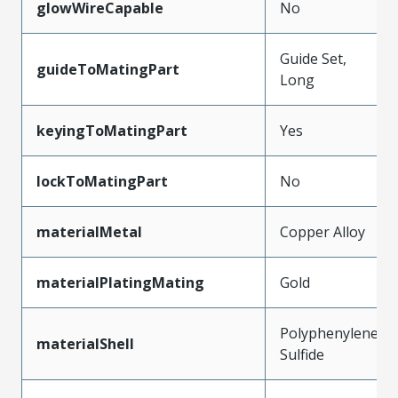
glowWireCapable
No
Guide Set,
guideToMatingPart
Long
keyingToMatingPart
Yes
lockToMatingPart
No
materialMetal
Copper Alloy
materialPlatingMating
Gold
Polyphenylene
materialShell
Sulfide