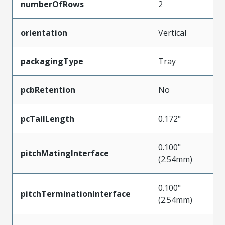
numberOfRows
2
orientation
Vertical
packagingType
Tray
pcbRetention
No
pcTailLength
0.172"
0.100"
pitchMatingInterface
(2.54mm)
0.100"
pitchTerminationInterface
(2.54mm)