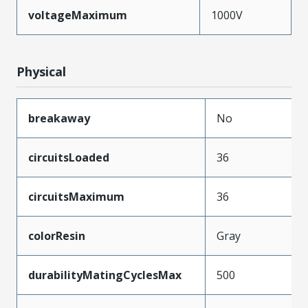
voltageMaximum
1000V
Physical
breakaway
No
circuitsLoaded
36
circuitsMaximum
36
colorResin
Gray
durabilityMatingCyclesMax
500