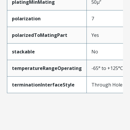
platingMinMating
50µ”
polarization
7
polarizedToMatingPart
Yes
stackable
No
temperatureRangeOperating
-65° to +125°C
terminationInterfaceStyle
Through Hole