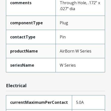
comments
Through Hole, .172" x
.027" dia
componentType
Plug
contactType
Pin
productName
AirBorn W Series
seriesName
W Series
Electrical
currentMaximumPerContact
5.0A