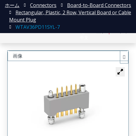
ホーム
Connectors
Board-to-Board Connectors
Rectangular, Plastic, 2 Row, Vertical Board or Cable
Mount Plug
WTAV36PD11SYL-7
English
登録
ログイン
中文
画像