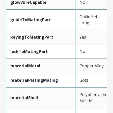
glowWireCapable
No
Guide Set,
guideToMatingPart
Long
keyingToMatingPart
Yes
lockToMatingPart
No
materialMetal
Copper Alloy
materialPlatingMating
Gold
Polyphenylene
materialShell
Sulfide