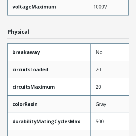
voltageMaximum
1000V
Physical
breakaway
No
circuitsLoaded
20
circuitsMaximum
20
colorResin
Gray
durabilityMatingCyclesMax
500