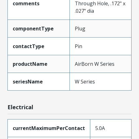
comments
Through Hole, .172" x
.027" dia
componentType
Plug
contactType
Pin
productName
AirBorn W Series
seriesName
W Series
Electrical
currentMaximumPerContact
5.0A