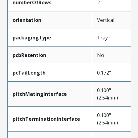
numberOfRows
2
orientation
Vertical
packagingType
Tray
pcbRetention
No
pcTailLength
0.172"
0.100"
pitchMatingInterface
(2.54mm)
0.100"
pitchTerminationInterface
(2.54mm)