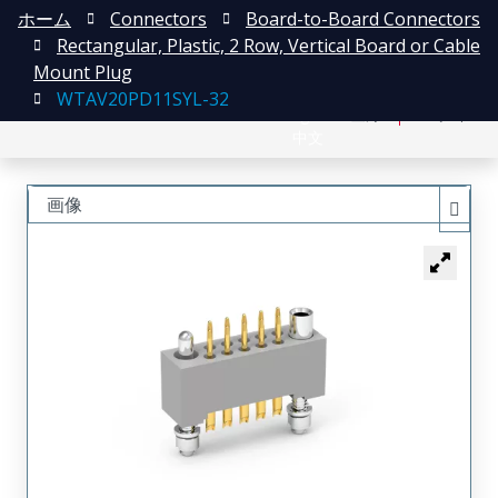
ホーム
Connectors
Board-to-Board Connectors
Rectangular, Plastic, 2 Row, Vertical Board or Cable
Mount Plug
WTAV20PD11SYL-32
English
登録
ログイン
中文
画像