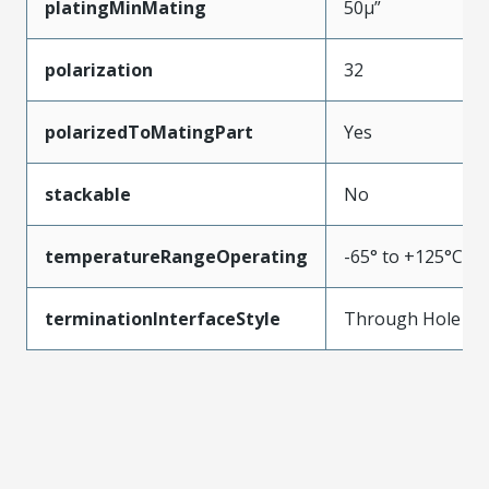
platingMinMating
50µ”
polarization
32
polarizedToMatingPart
Yes
stackable
No
temperatureRangeOperating
-65° to +125°C
terminationInterfaceStyle
Through Hole