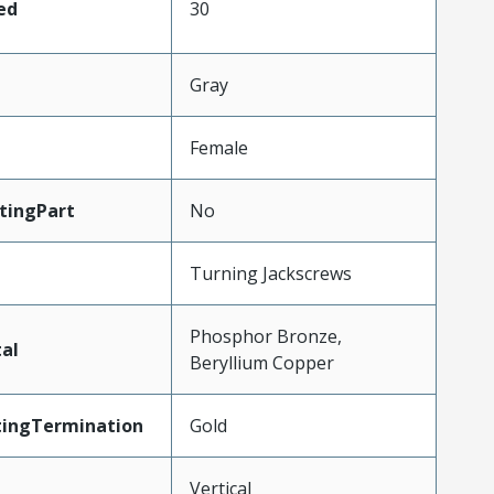
ed
30
Gray
Female
tingPart
No
Turning Jackscrews
Phosphor Bronze,
al
Beryllium Copper
tingTermination
Gold
Vertical