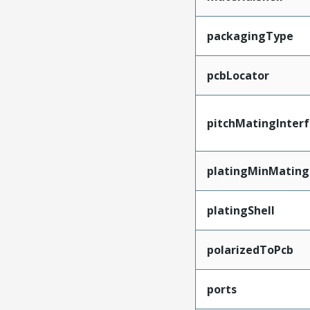
packagingType
pcbLocator
pitchMatingInter
platingMinMating
platingShell
polarizedToPcb
ports