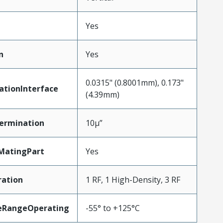
Yes
n
Yes
0.0315" (0.8001mm), 0.173"
ationInterface
(4.39mm)
ermination
10µ”
MatingPart
Yes
ration
1 RF, 1 High-Density, 3 RF
eRangeOperating
-55° to +125°C