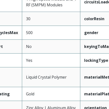
circuitsLoad
RF (SMPM) Modules
30
colorResin
CyclesMax
500
gender
rt
No
keyingToMa
Yes
lockingType
Liquid Crystal Polymer
materialMet
ating
Gold
materialPla
Zinc Alloy | Aluminum Alloy
orientation