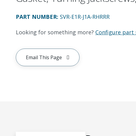
PART NUMBER
:
SVR-E1R-J1A-RHRRR
Looking for something more?
Configure part 
Email This Page