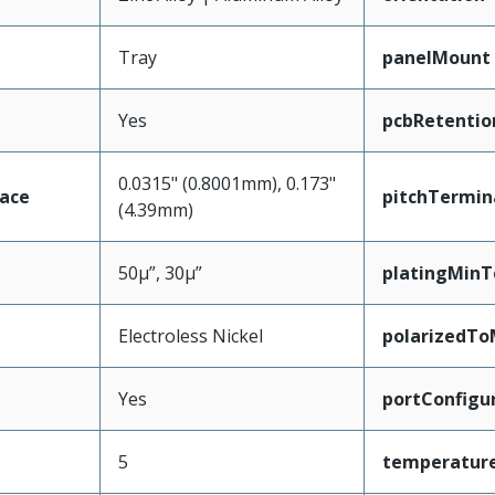
Tray
panelMount
Yes
pcbRetentio
0.0315" (0.8001mm), 0.173"
face
pitchTermin
(4.39mm)
50µ”, 30µ”
platingMinT
Electroless Nickel
polarizedTo
Yes
portConfigu
5
temperatur