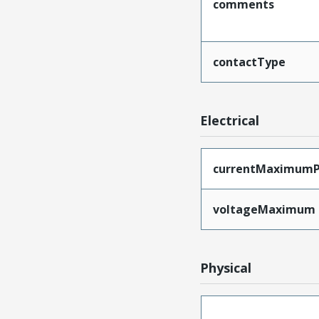
comments
contactType
Electrical
currentMaximumP
voltageMaximum
Physical