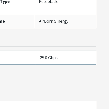
Type
Receptacle
me
AirBorn SInergy
25.0 Gbps