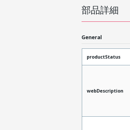
部品詳細
General
productStatus
webDescription