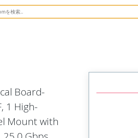
odular Connector (Receptacle)
SVR-E1R-J1A-RHRRR
ical Board-
, 1 High-
el Mount with
, 25.0 Gbps