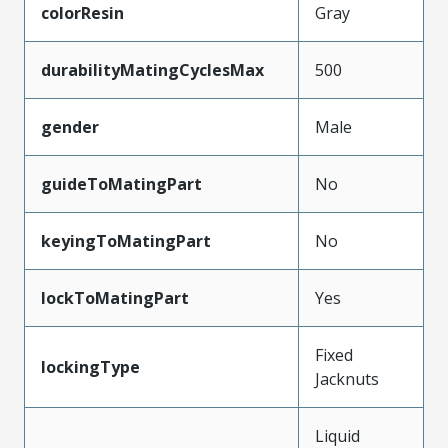
colorResin
Gray
durabilityMatingCyclesMax
500
gender
Male
guideToMatingPart
No
keyingToMatingPart
No
lockToMatingPart
Yes
Fixed
lockingType
Jacknuts
Liquid