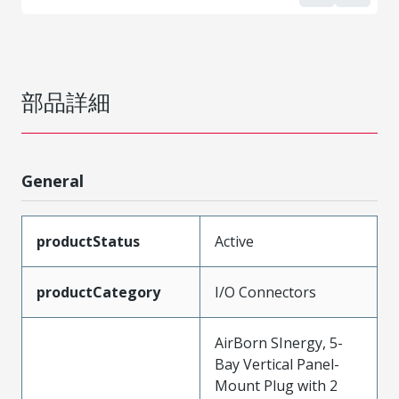
部品詳細
General
productStatus
Active
productCategory
I/O Connectors
AirBorn SInergy, 5-
Bay Vertical Panel-
Mount Plug with 2