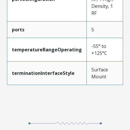
Density, 1
RF
ports
5
-55° to
temperatureRangeOperating
+125°C
Surface
terminationInterfaceStyle
Mount