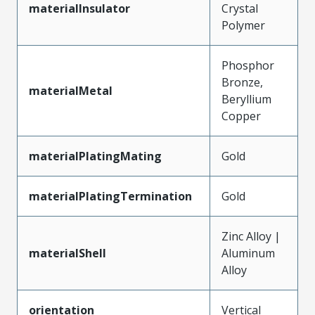
materialInsulator
Crystal
Polymer
Phosphor
Bronze,
materialMetal
Beryllium
Copper
materialPlatingMating
Gold
materialPlatingTermination
Gold
Zinc Alloy |
materialShell
Aluminum
Alloy
orientation
Vertical