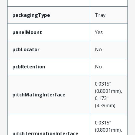
packagingType
Tray
panelMount
Yes
pcbLocator
No
pcbRetention
No
0.0315"
(0.8001mm),
pitchMatingInterface
0.173"
(4.39mm)
0.0315"
(0.8001mm),
pitchTerminationInterface