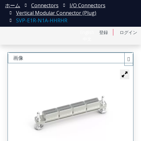
ホーム
Connectors
I/O Connectors
Vertical Modular Connector (Plug)
SVP-E1R-N1A-HHRHR
English
登録
ログイン
中文
画像