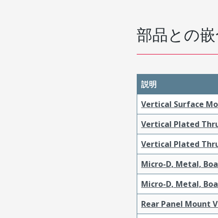
部品との嵌
説明
Vertical Surface M
Vertical Plated Th
Vertical Plated Th
Micro-D, Metal, Bo
Micro-D, Metal, Bo
Rear Panel Mount V