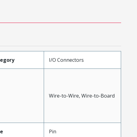
tegory
I/O Connectors
Wire-to-Wire, Wire-to-Board
pe
Pin