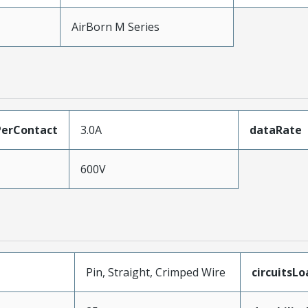
AirBorn M Series
erContact
3.0A
dataRate
600V
Pin, Straight, Crimped Wire
circuitsL