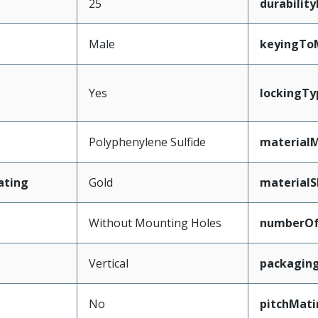
25
durabilit
Male
keyingTo
Yes
lockingTy
Polyphenylene Sulfide
materialM
ating
Gold
materialS
Without Mounting Holes
numberO
Vertical
packagin
No
pitchMati