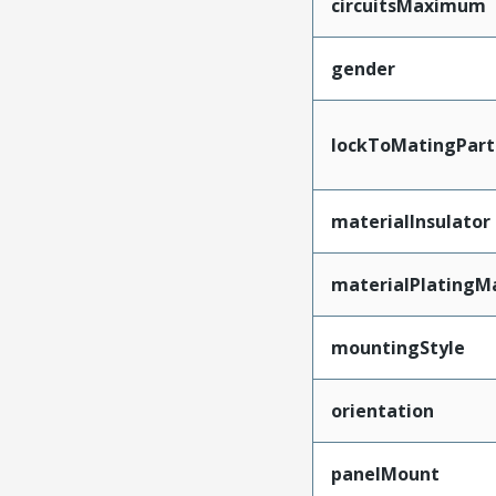
circuitsMaximum
gender
lockToMatingPart
materialInsulator
materialPlatingM
mountingStyle
orientation
panelMount