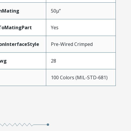
inMating
50µ”
ToMatingPart
Yes
onInterfaceStyle
Pre-Wired Crimped
Awg
28
100 Colors (MIL-STD-681)