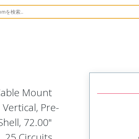
Metal, Cable Mount Plug
MM-213-025-161-222M
 Cable Mount
Vertical, Pre-
ell, 72.00"
 25 Circuits