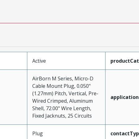
Active
productCa
AirBorn M Series, Micro-D
Cable Mount Plug, 0.050"
(1.27mm) Pitch, Vertical, Pre-
application
Wired Crimped, Aluminum
Shell, 72.00" Wire Length,
Fixed Jacknuts, 25 Circuits
Plug
contactTy