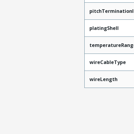
pitchTerminationI
platingShell
temperatureRang
wireCableType
wireLength