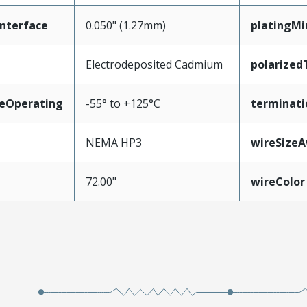
nterface
0.050" (1.27mm)
platingM
Electrodeposited Cadmium
polarized
eOperating
-55° to +125°C
terminati
NEMA HP3
wireSize
72.00"
wireColor