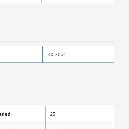
3.0 Gbps
oaded
25