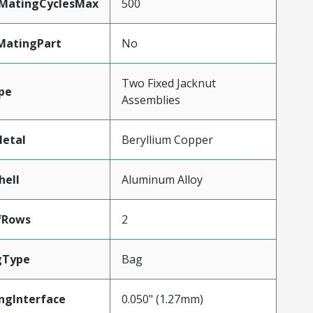
yMatingCyclesMax
500
MatingPart
No
Two Fixed Jacknut
pe
Assemblies
etal
Beryllium Copper
hell
Aluminum Alloy
fRows
2
gType
Bag
ngInterface
0.050" (1.27mm)