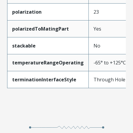
polarization
23
polarizedToMatingPart
Yes
stackable
No
temperatureRangeOperating
-65° to +125°C
terminationInterfaceStyle
Through Hole