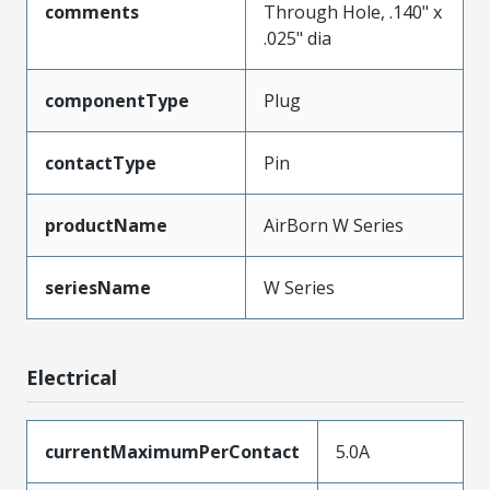
comments
Through Hole, .140" x
.025" dia
componentType
Plug
contactType
Pin
productName
AirBorn W Series
seriesName
W Series
Electrical
currentMaximumPerContact
5.0A