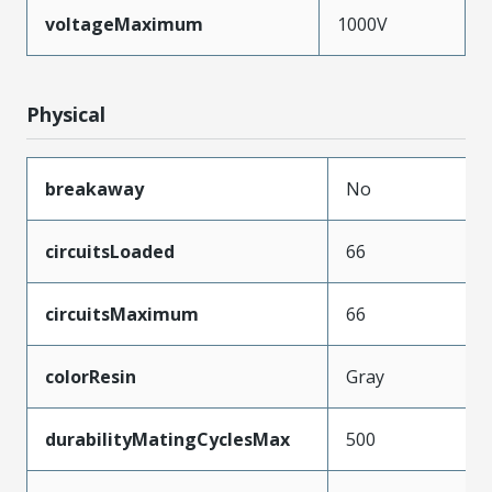
voltageMaximum
1000V
Physical
breakaway
No
circuitsLoaded
66
circuitsMaximum
66
colorResin
Gray
durabilityMatingCyclesMax
500