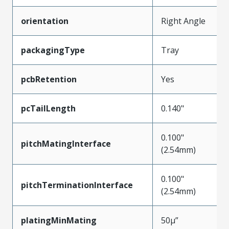
orientation
Right Angle
packagingType
Tray
pcbRetention
Yes
pcTailLength
0.140"
0.100"
pitchMatingInterface
(2.54mm)
0.100"
pitchTerminationInterface
(2.54mm)
platingMinMating
50µ”