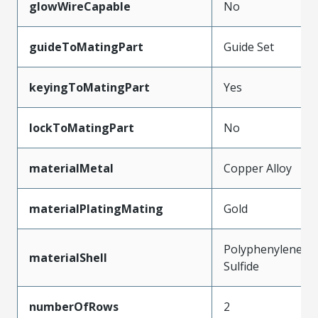
glowWireCapable
No
guideToMatingPart
Guide Set
keyingToMatingPart
Yes
lockToMatingPart
No
materialMetal
Copper Alloy
materialPlatingMating
Gold
Polyphenylene
materialShell
Sulfide
numberOfRows
2