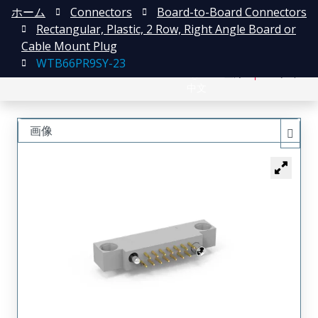
ホーム
Connectors
Board-to-Board Connectors
Rectangular, Plastic, 2 Row, Right Angle Board or
Cable Mount Plug
WTB66PR9SY-23
English
登録
ログイン
中文
画像