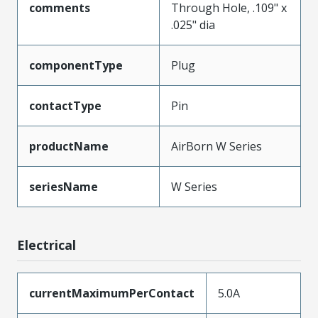
comments
Through Hole, .109" x
.025" dia
componentType
Plug
contactType
Pin
productName
AirBorn W Series
seriesName
W Series
Electrical
currentMaximumPerContact
5.0A