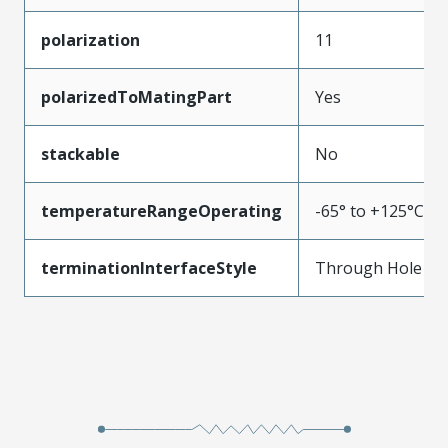
polarization
11
polarizedToMatingPart
Yes
stackable
No
temperatureRangeOperating
-65° to +125°C
terminationInterfaceStyle
Through Hole