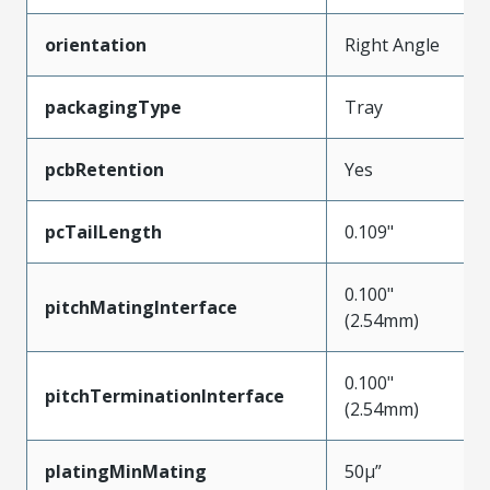
orientation
Right Angle
packagingType
Tray
pcbRetention
Yes
pcTailLength
0.109"
0.100"
pitchMatingInterface
(2.54mm)
0.100"
pitchTerminationInterface
(2.54mm)
platingMinMating
50µ”