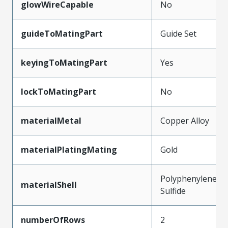
glowWireCapable
No
guideToMatingPart
Guide Set
keyingToMatingPart
Yes
lockToMatingPart
No
materialMetal
Copper Alloy
materialPlatingMating
Gold
Polyphenylene
materialShell
Sulfide
numberOfRows
2