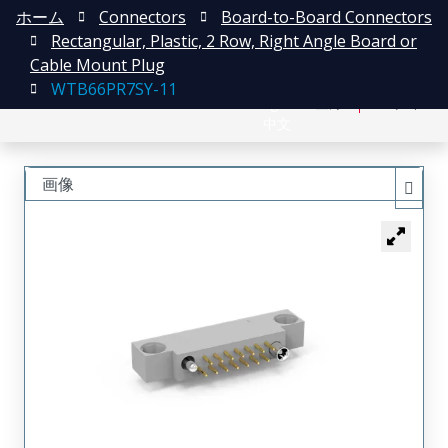
ホーム
Connectors
Board-to-Board Connectors
Rectangular, Plastic, 2 Row, Right Angle Board or
Cable Mount Plug
WTB66PR7SY-11
English
登録
ログイン
中文
画像