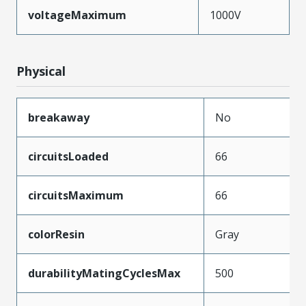
voltageMaximum
1000V
Physical
breakaway
No
circuitsLoaded
66
circuitsMaximum
66
colorResin
Gray
durabilityMatingCyclesMax
500