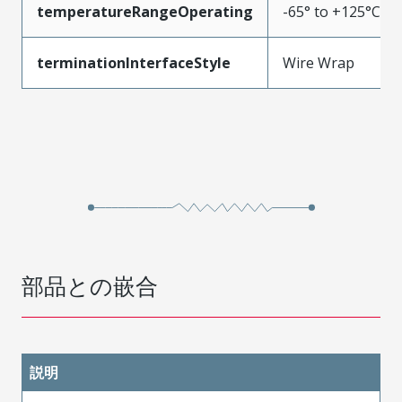
temperatureRangeOperating
-65° to +125°C
terminationInterfaceStyle
Wire Wrap
部品との嵌合
説明