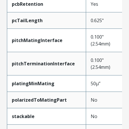
pcbRetention
Yes
pcTailLength
0.625"
0.100"
pitchMatingInterface
(2.54mm)
0.100"
pitchTerminationInterface
(2.54mm)
platingMinMating
50µ”
polarizedToMatingPart
No
stackable
No