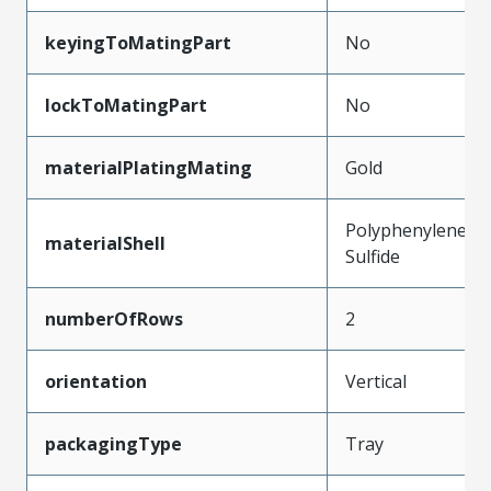
keyingToMatingPart
No
lockToMatingPart
No
materialPlatingMating
Gold
Polyphenylene
materialShell
Sulfide
numberOfRows
2
orientation
Vertical
packagingType
Tray