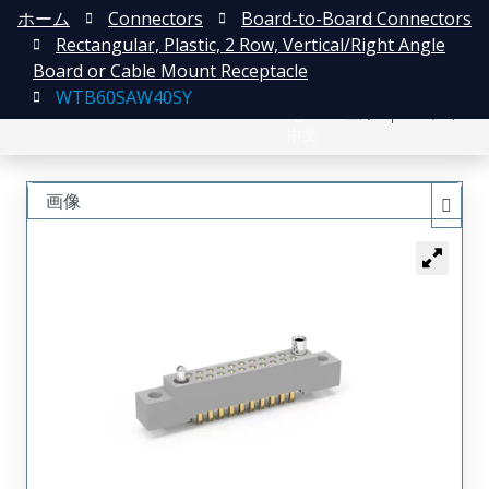
ホーム
Connectors
Board-to-Board Connectors
Rectangular, Plastic, 2 Row, Vertical/Right Angle
Board or Cable Mount Receptacle
WTB60SAW40SY
English
登録
ログイン
中文
画像