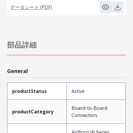
データシート (PDF)
部品詳細
General
productStatus
Active
Board-to-Board
productCategory
Connectors
AirBorn W Series