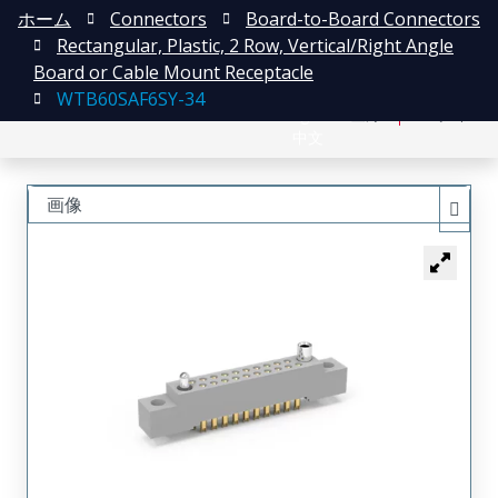
ホーム
Connectors
Board-to-Board Connectors
Rectangular, Plastic, 2 Row, Vertical/Right Angle
Board or Cable Mount Receptacle
WTB60SAF6SY-34
English
登録
ログイン
中文
画像