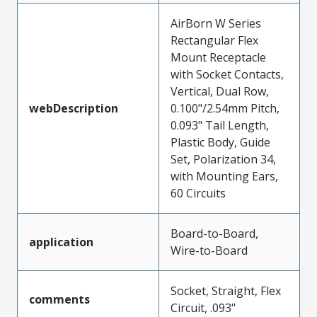
AirBorn W Series
Rectangular Flex
Mount Receptacle
with Socket Contacts,
Vertical, Dual Row,
webDescription
0.100"/2.54mm Pitch,
0.093" Tail Length,
Plastic Body, Guide
Set, Polarization 34,
with Mounting Ears,
60 Circuits
Board-to-Board,
application
Wire-to-Board
Socket, Straight, Flex
comments
Circuit, .093"