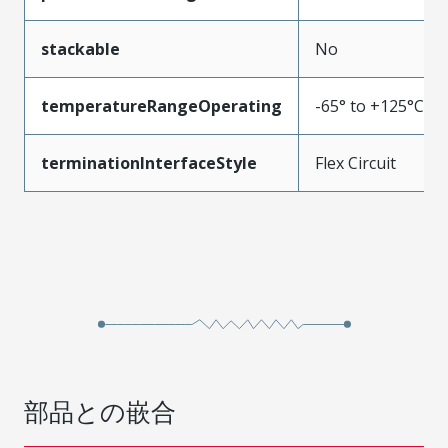
stackable
No
temperatureRangeOperating
-65° to +125°C
terminationInterfaceStyle
Flex Circuit
部品との嵌合