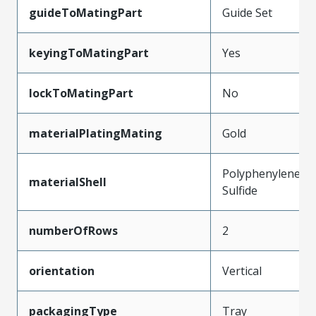
guideToMatingPart
Guide Set
keyingToMatingPart
Yes
lockToMatingPart
No
materialPlatingMating
Gold
Polyphenylene
materialShell
Sulfide
numberOfRows
2
orientation
Vertical
packagingType
Tray