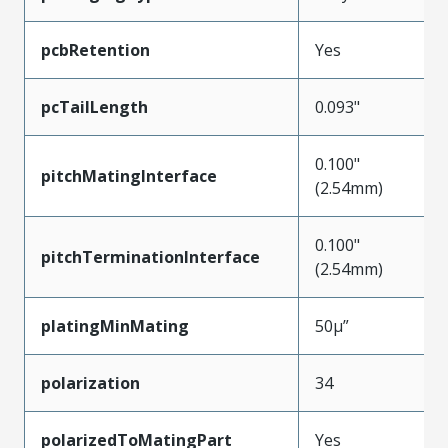
pcbRetention
Yes
pcTailLength
0.093"
0.100"
pitchMatingInterface
(2.54mm)
0.100"
pitchTerminationInterface
(2.54mm)
platingMinMating
50µ”
polarization
34
polarizedToMatingPart
Yes