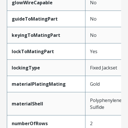
glowWireCapable
No
guideToMatingPart
No
keyingToMatingPart
No
lockToMatingPart
Yes
lockingType
Fixed Jackset
materialPlatingMating
Gold
Polyphenylene
materialShell
Sulfide
numberOfRows
2