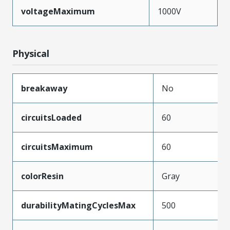
voltageMaximum
1000V
Physical
breakaway
No
circuitsLoaded
60
circuitsMaximum
60
colorResin
Gray
durabilityMatingCyclesMax
500