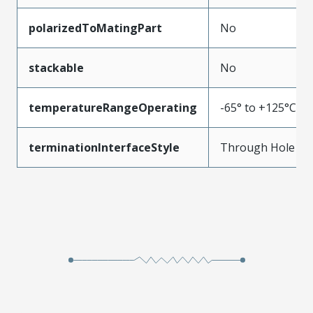
polarizedToMatingPart
No
stackable
No
temperatureRangeOperating
-65° to +125°C
terminationInterfaceStyle
Through Hole