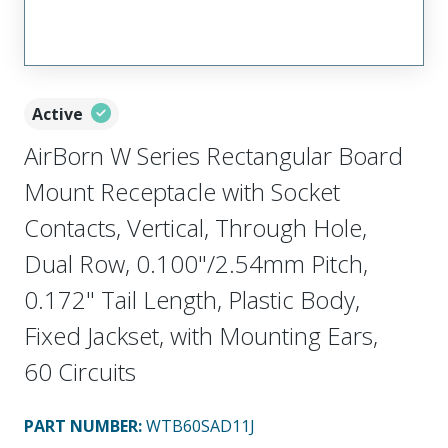
Active
AirBorn W Series Rectangular Board
Mount Receptacle with Socket
Contacts, Vertical, Through Hole,
Dual Row, 0.100"/2.54mm Pitch,
0.172" Tail Length, Plastic Body,
Fixed Jackset, with Mounting Ears,
60 Circuits
PART NUMBER
:
WTB60SAD11J