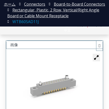
ホーム
Connectors
Board-to-Board Connectors
Rectangular, Plastic, 2 Row, Vertical/Right Angle
Board or Cable Mount Receptacle
WTB60SAD11J
English
登録
ログイン
中文
画像