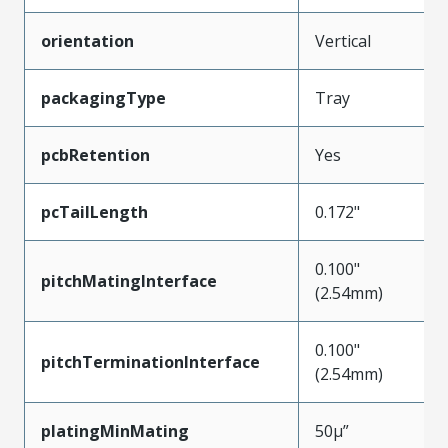
orientation
Vertical
packagingType
Tray
pcbRetention
Yes
pcTailLength
0.172"
0.100"
pitchMatingInterface
(2.54mm)
0.100"
pitchTerminationInterface
(2.54mm)
platingMinMating
50µ”