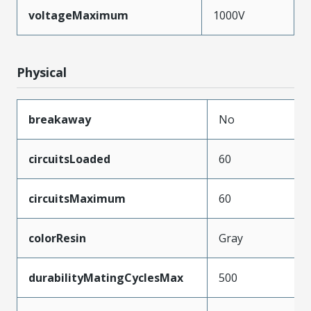
voltageMaximum
1000V
Physical
breakaway
No
circuitsLoaded
60
circuitsMaximum
60
colorResin
Gray
durabilityMatingCyclesMax
500