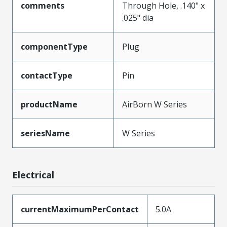
comments
Through Hole, .140" x
.025" dia
componentType
Plug
contactType
Pin
productName
AirBorn W Series
seriesName
W Series
Electrical
currentMaximumPerContact
5.0A