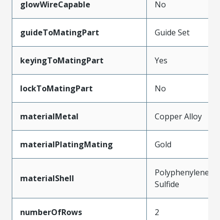
glowWireCapable
No
guideToMatingPart
Guide Set
keyingToMatingPart
Yes
lockToMatingPart
No
materialMetal
Copper Alloy
materialPlatingMating
Gold
Polyphenylene
materialShell
Sulfide
numberOfRows
2