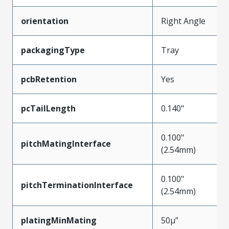
orientation
Right Angle
packagingType
Tray
pcbRetention
Yes
pcTailLength
0.140"
0.100"
pitchMatingInterface
(2.54mm)
0.100"
pitchTerminationInterface
(2.54mm)
platingMinMating
50µ”