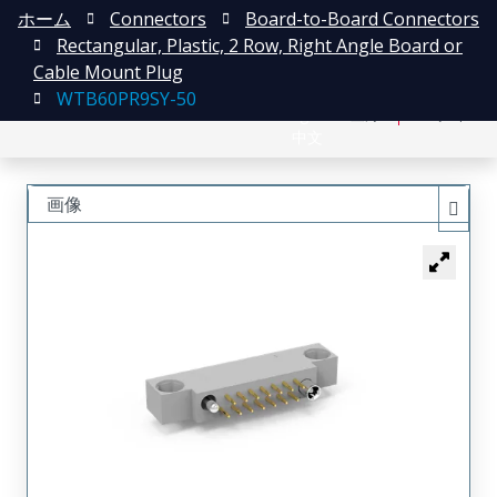
ホーム
Connectors
Board-to-Board Connectors
Rectangular, Plastic, 2 Row, Right Angle Board or
Cable Mount Plug
WTB60PR9SY-50
English
登録
ログイン
中文
画像