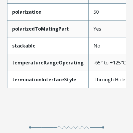
polarization
50
polarizedToMatingPart
Yes
stackable
No
temperatureRangeOperating
-65° to +125°C
terminationInterfaceStyle
Through Hole