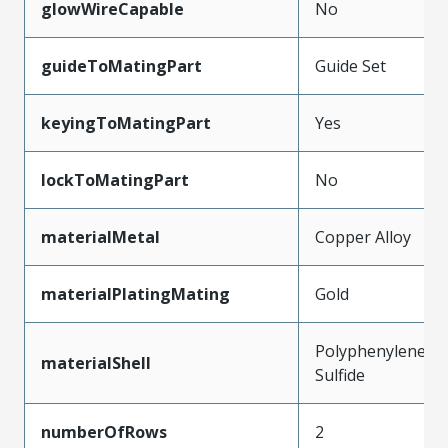
glowWireCapable
No
guideToMatingPart
Guide Set
keyingToMatingPart
Yes
lockToMatingPart
No
materialMetal
Copper Alloy
materialPlatingMating
Gold
Polyphenylene
materialShell
Sulfide
numberOfRows
2