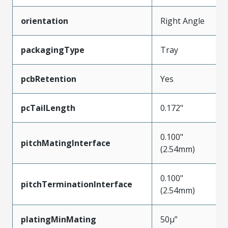
orientation
Right Angle
packagingType
Tray
pcbRetention
Yes
pcTailLength
0.172"
0.100"
pitchMatingInterface
(2.54mm)
0.100"
pitchTerminationInterface
(2.54mm)
platingMinMating
50µ”