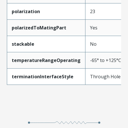
polarization
23
polarizedToMatingPart
Yes
stackable
No
temperatureRangeOperating
-65° to +125°C
terminationInterfaceStyle
Through Hole