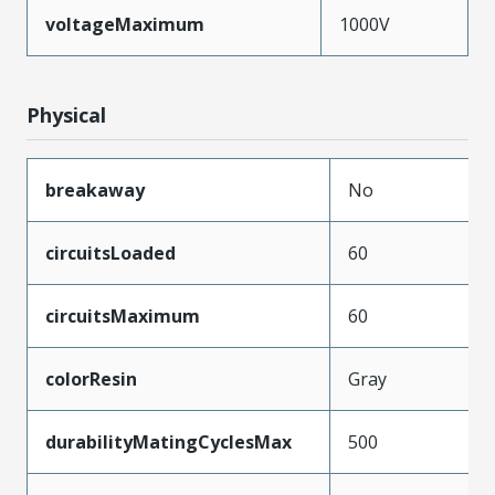
voltageMaximum
1000V
Physical
breakaway
No
circuitsLoaded
60
circuitsMaximum
60
colorResin
Gray
durabilityMatingCyclesMax
500