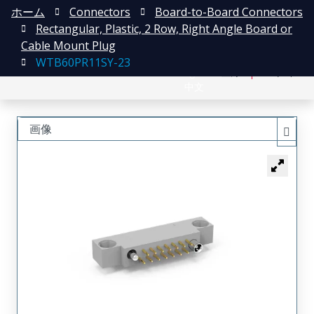
ホーム
Connectors
Board-to-Board Connectors
Rectangular, Plastic, 2 Row, Right Angle Board or
Cable Mount Plug
WTB60PR11SY-23
English
登録
ログイン
中文
画像