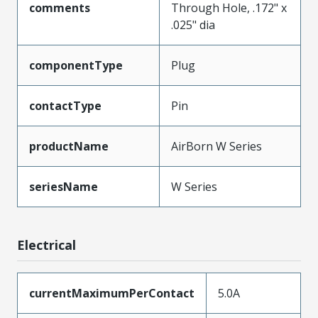
comments
Through Hole, .172" x
.025" dia
componentType
Plug
contactType
Pin
productName
AirBorn W Series
seriesName
W Series
Electrical
currentMaximumPerContact
5.0A