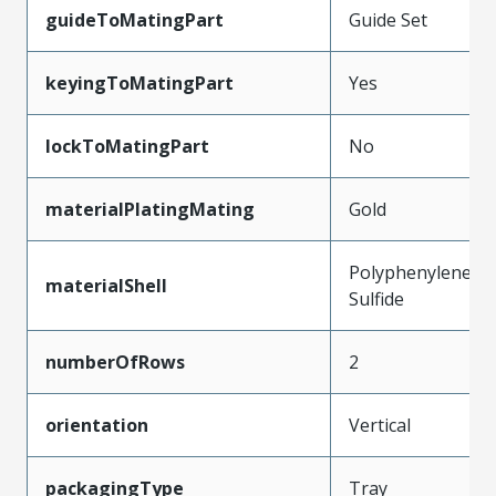
guideToMatingPart
Guide Set
keyingToMatingPart
Yes
lockToMatingPart
No
materialPlatingMating
Gold
Polyphenylene
materialShell
Sulfide
numberOfRows
2
orientation
Vertical
packagingType
Tray