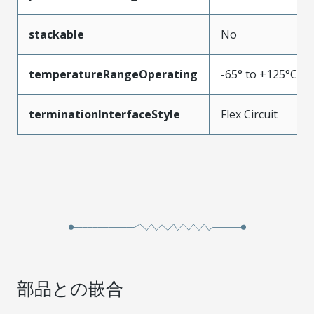
stackable
No
temperatureRangeOperating
-65° to +125°C
terminationInterfaceStyle
Flex Circuit
部品との嵌合