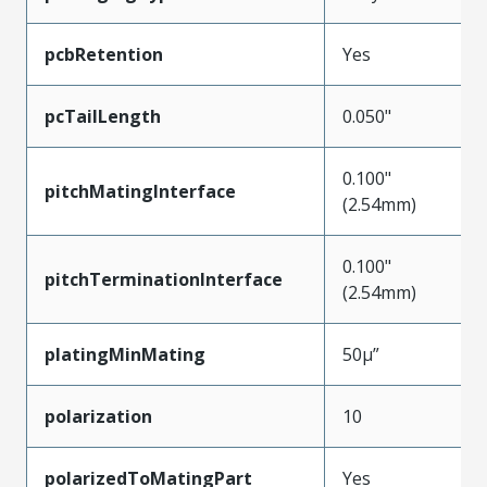
pcbRetention
Yes
pcTailLength
0.050"
0.100"
pitchMatingInterface
(2.54mm)
0.100"
pitchTerminationInterface
(2.54mm)
platingMinMating
50µ”
polarization
10
polarizedToMatingPart
Yes