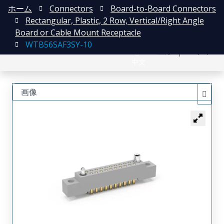
ホーム
Connectors
Board-to-Board Connectors
Rectangular, Plastic, 2 Row, Vertical/Right Angle
Board or Cable Mount Receptacle
WTB56SAF3SY-10
English
登録
ログイン
中文
画像