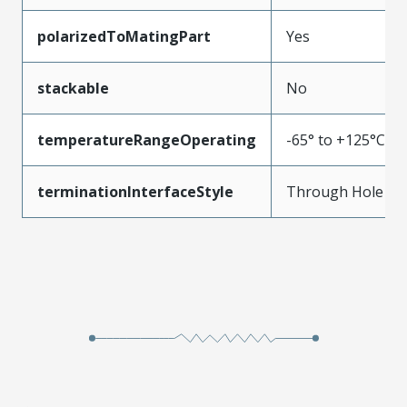
polarizedToMatingPart
Yes
stackable
No
temperatureRangeOperating
-65° to +125°C
terminationInterfaceStyle
Through Hole