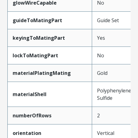
glowWireCapable
No
guideToMatingPart
Guide Set
keyingToMatingPart
Yes
lockToMatingPart
No
materialPlatingMating
Gold
Polyphenylene
materialShell
Sulfide
numberOfRows
2
orientation
Vertical