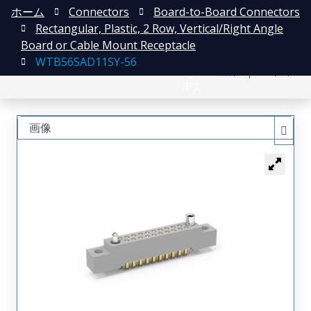
ホーム
Connectors
Board-to-Board Connectors
Rectangular, Plastic, 2 Row, Vertical/Right Angle
Board or Cable Mount Receptacle
WTB56SAD11SY-56
English
登録
ログイン
中文
画像