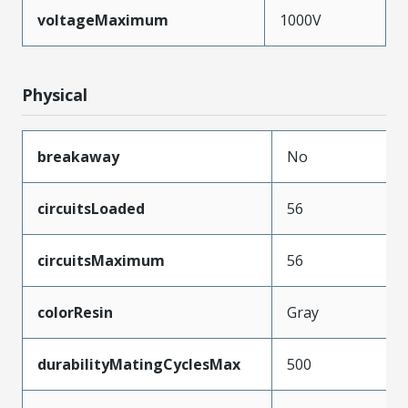
voltageMaximum
1000V
Physical
breakaway
No
circuitsLoaded
56
circuitsMaximum
56
colorResin
Gray
durabilityMatingCyclesMax
500