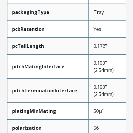
packagingType
Tray
pcbRetention
Yes
pcTailLength
0.172"
0.100"
pitchMatingInterface
(2.54mm)
0.100"
pitchTerminationInterface
(2.54mm)
platingMinMating
50µ”
polarization
56