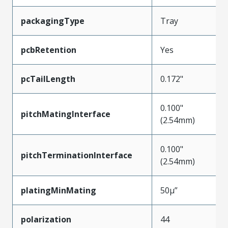
packagingType
Tray
pcbRetention
Yes
pcTailLength
0.172"
0.100"
pitchMatingInterface
(2.54mm)
0.100"
pitchTerminationInterface
(2.54mm)
platingMinMating
50µ”
polarization
44