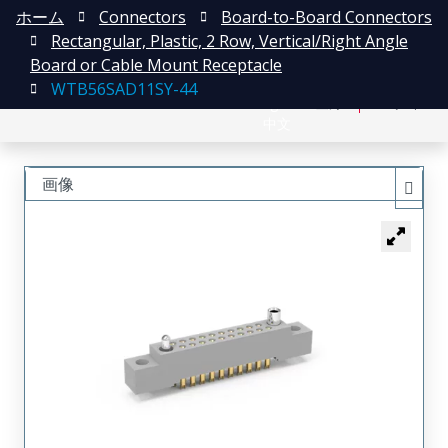
ホーム
Connectors
Board-to-Board Connectors
Rectangular, Plastic, 2 Row, Vertical/Right Angle
Board or Cable Mount Receptacle
WTB56SAD11SY-44
English
登録
ログイン
中文
画像