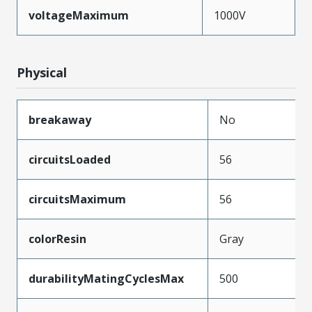
voltageMaximum
1000V
Physical
breakaway
No
circuitsLoaded
56
circuitsMaximum
56
colorResin
Gray
durabilityMatingCyclesMax
500