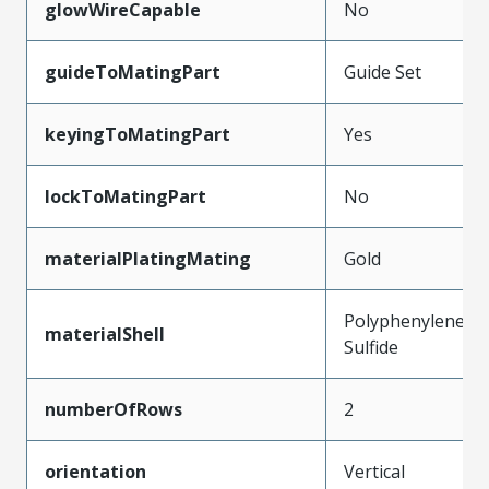
glowWireCapable
No
guideToMatingPart
Guide Set
keyingToMatingPart
Yes
lockToMatingPart
No
materialPlatingMating
Gold
Polyphenylene
materialShell
Sulfide
numberOfRows
2
orientation
Vertical