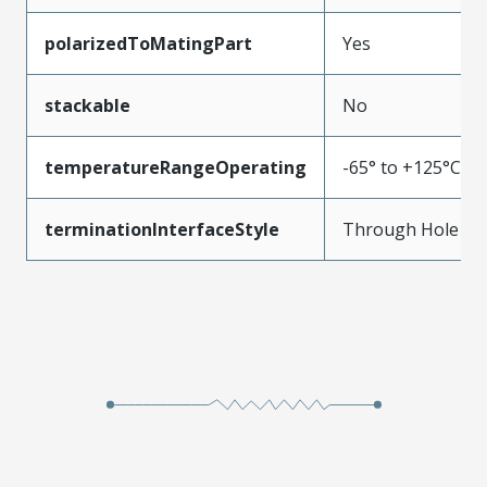
polarizedToMatingPart
Yes
stackable
No
temperatureRangeOperating
-65° to +125°C
terminationInterfaceStyle
Through Hole