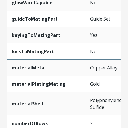
glowWireCapable
No
guideToMatingPart
Guide Set
keyingToMatingPart
Yes
lockToMatingPart
No
materialMetal
Copper Alloy
materialPlatingMating
Gold
Polyphenylene
materialShell
Sulfide
numberOfRows
2