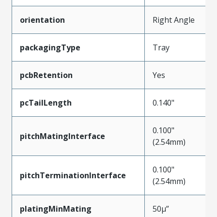
orientation
Right Angle
packagingType
Tray
pcbRetention
Yes
pcTailLength
0.140"
0.100"
pitchMatingInterface
(2.54mm)
0.100"
pitchTerminationInterface
(2.54mm)
platingMinMating
50µ”