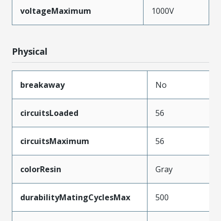
voltageMaximum
1000V
Physical
breakaway
No
circuitsLoaded
56
circuitsMaximum
56
colorResin
Gray
durabilityMatingCyclesMax
500