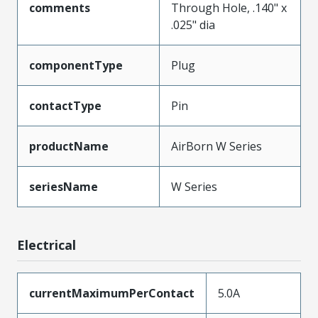
comments
Through Hole, .140" x
.025" dia
componentType
Plug
contactType
Pin
productName
AirBorn W Series
seriesName
W Series
Electrical
currentMaximumPerContact
5.0A