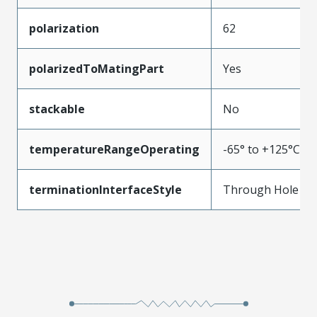
polarization
62
polarizedToMatingPart
Yes
stackable
No
temperatureRangeOperating
-65° to +125°C
terminationInterfaceStyle
Through Hole