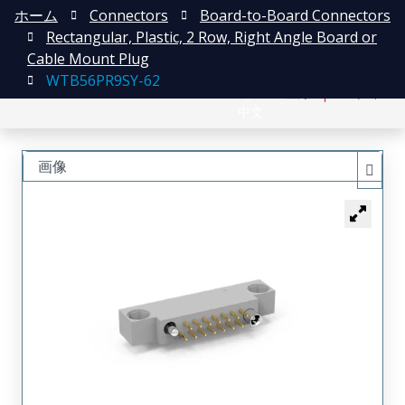
ホーム
Connectors
Board-to-Board Connectors
Rectangular, Plastic, 2 Row, Right Angle Board or
Cable Mount Plug
WTB56PR9SY-62
English
登録
ログイン
中文
画像