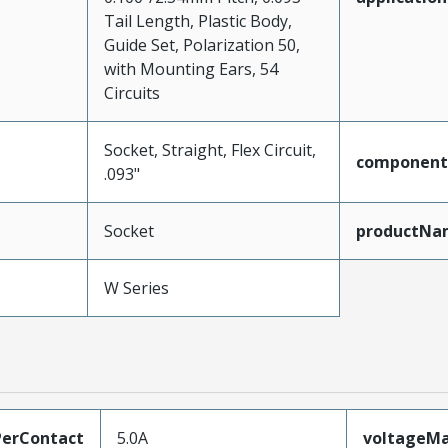
Tail Length, Plastic Body,
Guide Set, Polarization 50,
with Mounting Ears, 54
Circuits
Socket, Straight, Flex Circuit,
component
.093"
Socket
productNa
W Series
erContact
5.0A
voltageM