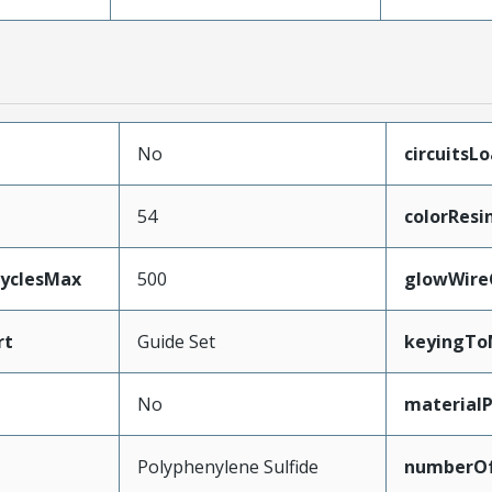
No
circuitsL
54
colorResi
CyclesMax
500
glowWire
rt
Guide Set
keyingTo
No
material
Polyphenylene Sulfide
numberO