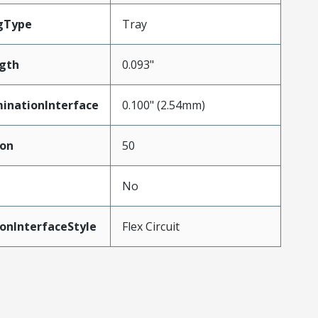
gType
Tray
gth
0.093"
inationInterface
0.100" (2.54mm)
ion
50
No
onInterfaceStyle
Flex Circuit