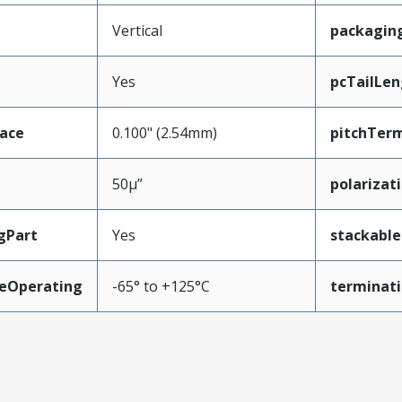
Vertical
packagin
Yes
pcTailLen
face
0.100" (2.54mm)
pitchTerm
50µ”
polarizat
gPart
Yes
stackable
eOperating
-65° to +125°C
terminati