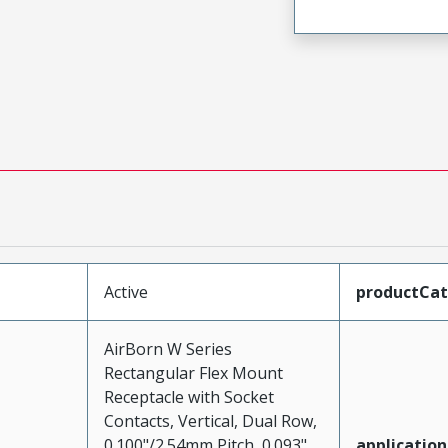
Active
productCa
AirBorn W Series
Rectangular Flex Mount
Receptacle with Socket
Contacts, Vertical, Dual Row,
0.100"/2.54mm Pitch, 0.093"
application