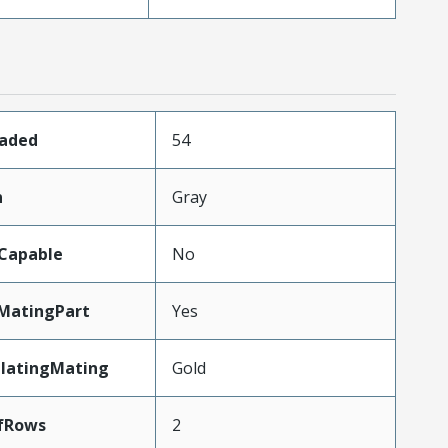
oaded
54
n
Gray
Capable
No
MatingPart
Yes
PlatingMating
Gold
fRows
2