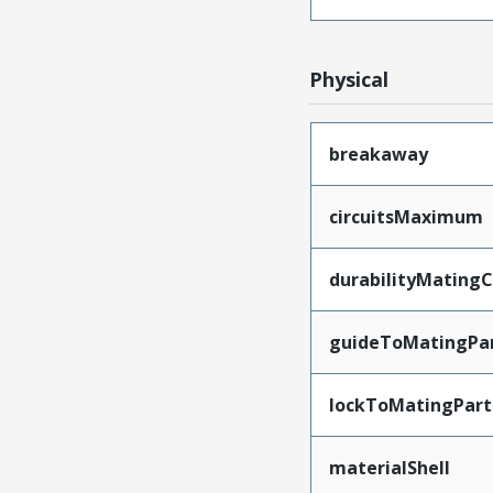
Physical
breakaway
circuitsMaximum
durabilityMating
guideToMatingPa
lockToMatingPart
materialShell