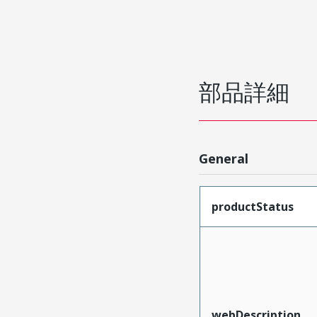
部品詳細
General
productStatus
webDescription