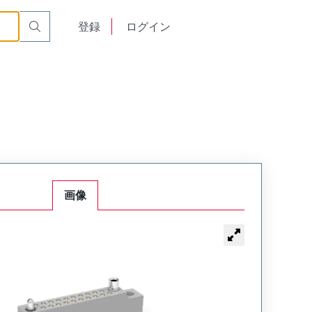
or Cable Mount Receptacle
WTB54SAF6SY-50
English
登録
ログイン
中文
画像