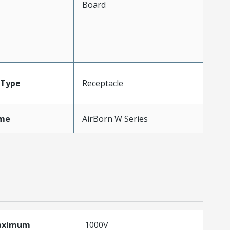
Board
Type
Receptacle
me
AirBorn W Series
aximum
1000V