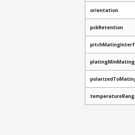
orientation
pcbRetention
pitchMatingInter
platingMinMating
polarizedToMatin
temperatureRang