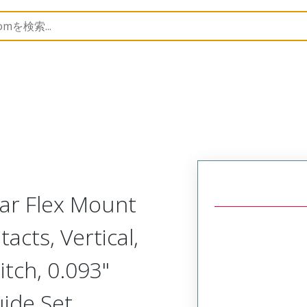
Rectangular, Plastic, 2 Row, Vertical/Right Angle Board 
lar Flex Mount
acts, Vertical,
tch, 0.093"
uide Set,