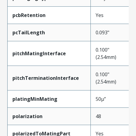
pcbRetention
Yes
pcTailLength
0.093"
0.100"
pitchMatingInterface
(2.54mm)
0.100"
pitchTerminationInterface
(2.54mm)
platingMinMating
50µ”
polarization
48
polarizedToMatingPart
Yes