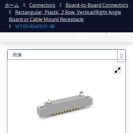
ホーム
Connectors
Board-to-Board Connectors
Rectangular, Plastic, 2 Row, Vertical/Right Angle
Board or Cable Mount Receptacle
WTB54SAF6SY-48
English
登録
ログイン
中文
画像