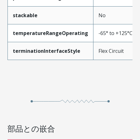
stackable
No
temperatureRangeOperating
-65° to +125°C
terminationInterfaceStyle
Flex Circuit
部品との嵌合