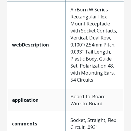
AirBorn W Series
Rectangular Flex
Mount Receptacle
with Socket Contacts,
Vertical, Dual Row,
webDescription
0.100"/2.54mm Pitch,
0.093" Tail Length,
Plastic Body, Guide
Set, Polarization 48,
with Mounting Ears,
54 Circuits
Board-to-Board,
application
Wire-to-Board
Socket, Straight, Flex
comments
Circuit, .093"