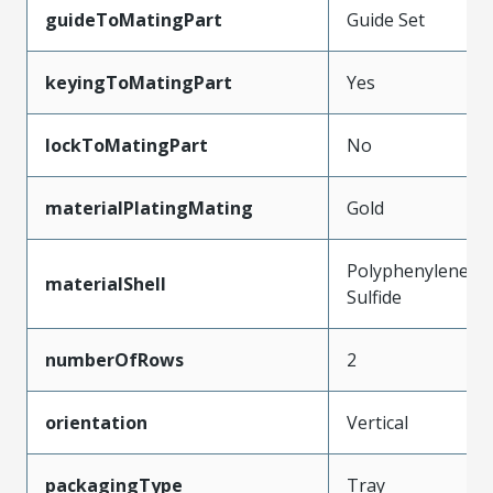
guideToMatingPart
Guide Set
keyingToMatingPart
Yes
lockToMatingPart
No
materialPlatingMating
Gold
Polyphenylene
materialShell
Sulfide
numberOfRows
2
orientation
Vertical
packagingType
Tray