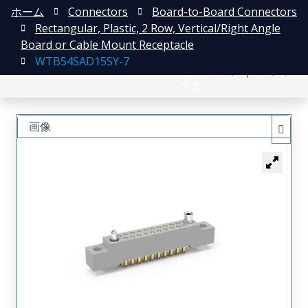
ホーム
Connectors
Board-to-Board Connectors
Rectangular, Plastic, 2 Row, Vertical/Right Angle
Board or Cable Mount Receptacle
WTB54SAD15SY-7
English
登録
ログイン
中文
画像