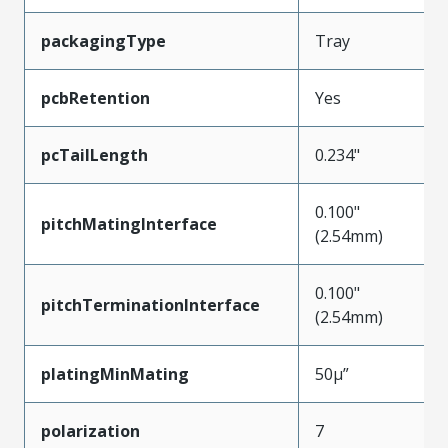
packagingType
Tray
pcbRetention
Yes
pcTailLength
0.234"
0.100"
pitchMatingInterface
(2.54mm)
0.100"
pitchTerminationInterface
(2.54mm)
platingMinMating
50µ”
polarization
7