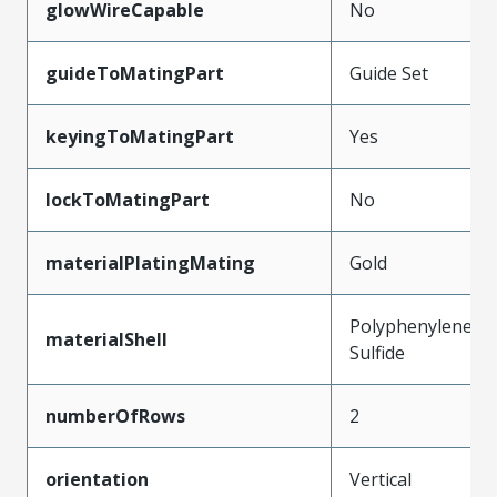
glowWireCapable
No
guideToMatingPart
Guide Set
keyingToMatingPart
Yes
lockToMatingPart
No
materialPlatingMating
Gold
Polyphenylene
materialShell
Sulfide
numberOfRows
2
orientation
Vertical