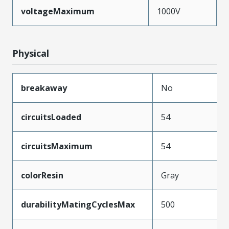
voltageMaximum
1000V
Physical
breakaway
No
circuitsLoaded
54
circuitsMaximum
54
colorResin
Gray
durabilityMatingCyclesMax
500