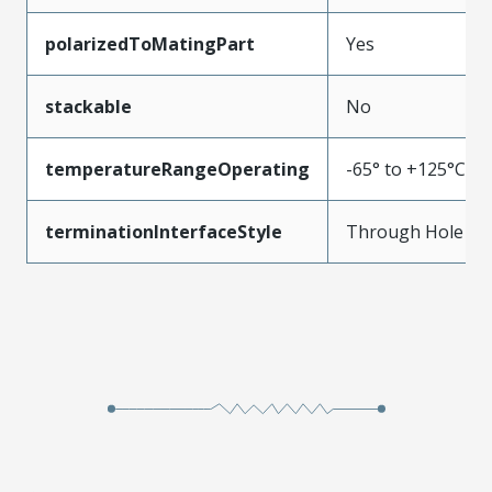
polarizedToMatingPart
Yes
stackable
No
temperatureRangeOperating
-65° to +125°C
terminationInterfaceStyle
Through Hole