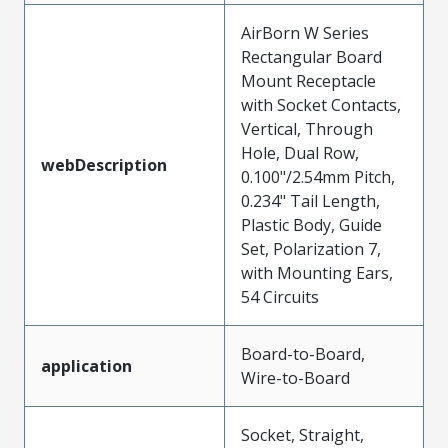
AirBorn W Series
Rectangular Board
Mount Receptacle
with Socket Contacts,
Vertical, Through
Hole, Dual Row,
webDescription
0.100"/2.54mm Pitch,
0.234" Tail Length,
Plastic Body, Guide
Set, Polarization 7,
with Mounting Ears,
54 Circuits
Board-to-Board,
application
Wire-to-Board
Socket, Straight,