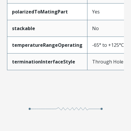
polarizedToMatingPart
Yes
stackable
No
temperatureRangeOperating
-65° to +125°C
terminationInterfaceStyle
Through Hole