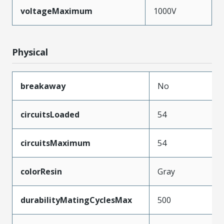
voltageMaximum
1000V
Physical
breakaway
No
circuitsLoaded
54
circuitsMaximum
54
colorResin
Gray
durabilityMatingCyclesMax
500