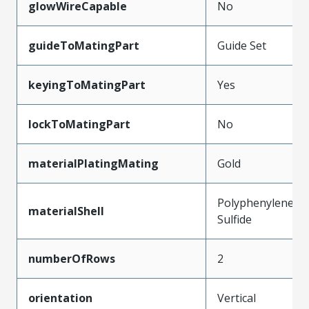
glowWireCapable
No
guideToMatingPart
Guide Set
keyingToMatingPart
Yes
lockToMatingPart
No
materialPlatingMating
Gold
Polyphenylene
materialShell
Sulfide
numberOfRows
2
orientation
Vertical