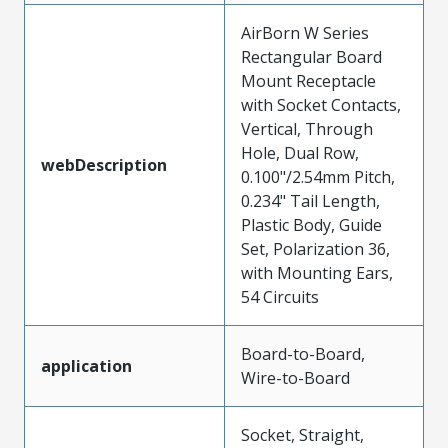
AirBorn W Series
Rectangular Board
Mount Receptacle
with Socket Contacts,
Vertical, Through
Hole, Dual Row,
webDescription
0.100"/2.54mm Pitch,
0.234" Tail Length,
Plastic Body, Guide
Set, Polarization 36,
with Mounting Ears,
54 Circuits
Board-to-Board,
application
Wire-to-Board
Socket, Straight,