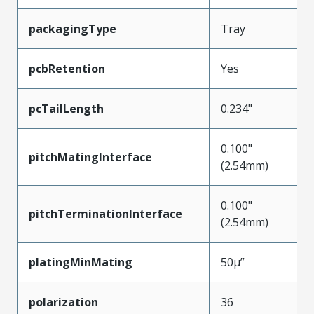
packagingType
Tray
pcbRetention
Yes
pcTailLength
0.234"
0.100"
pitchMatingInterface
(2.54mm)
0.100"
pitchTerminationInterface
(2.54mm)
platingMinMating
50µ”
polarization
36