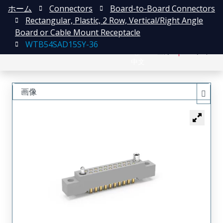
ホーム
Connectors
Board-to-Board Connectors
Rectangular, Plastic, 2 Row, Vertical/Right Angle
Board or Cable Mount Receptacle
WTB54SAD15SY-36
English
登録
ログイン
中文
画像