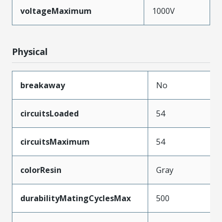
voltageMaximum
1000V
Physical
breakaway
No
circuitsLoaded
54
circuitsMaximum
54
colorResin
Gray
durabilityMatingCyclesMax
500