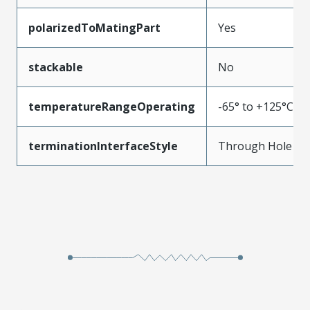
polarizedToMatingPart
Yes
stackable
No
temperatureRangeOperating
-65° to +125°C
terminationInterfaceStyle
Through Hole