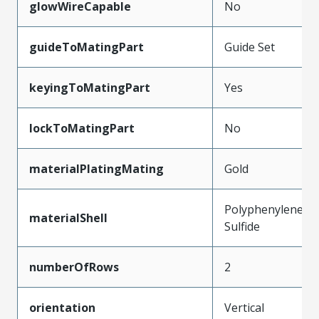
glowWireCapable
No
guideToMatingPart
Guide Set
keyingToMatingPart
Yes
lockToMatingPart
No
materialPlatingMating
Gold
Polyphenylene
materialShell
Sulfide
numberOfRows
2
orientation
Vertical