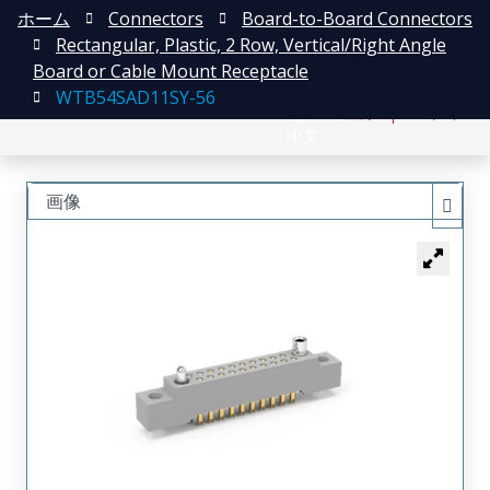
ホーム
Connectors
Board-to-Board Connectors
Rectangular, Plastic, 2 Row, Vertical/Right Angle
Board or Cable Mount Receptacle
WTB54SAD11SY-56
English
登録
ログイン
中文
画像