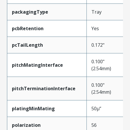
packagingType
Tray
pcbRetention
Yes
pcTailLength
0.172"
0.100"
pitchMatingInterface
(2.54mm)
0.100"
pitchTerminationInterface
(2.54mm)
platingMinMating
50µ”
polarization
56