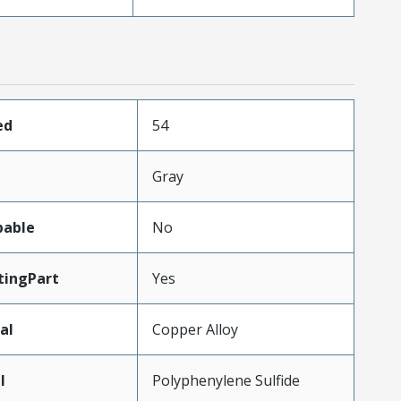
ed
54
Gray
pable
No
ingPart
Yes
al
Copper Alloy
l
Polyphenylene Sulfide