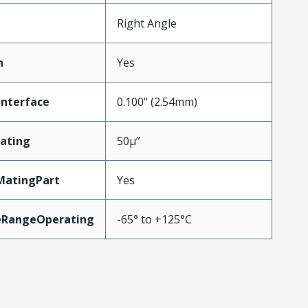
Right Angle
n
Yes
Interface
0.100" (2.54mm)
ating
50µ”
MatingPart
Yes
eRangeOperating
-65° to +125°C