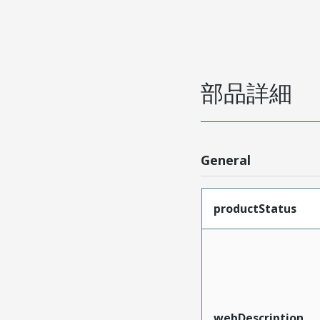
部品詳細
General
productStatus
webDescription