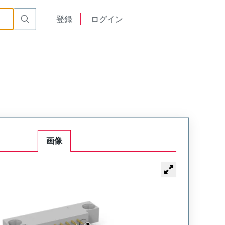
Mount Plug
WTB54PR11SY-29
English
登録
ログイン
中文
画像