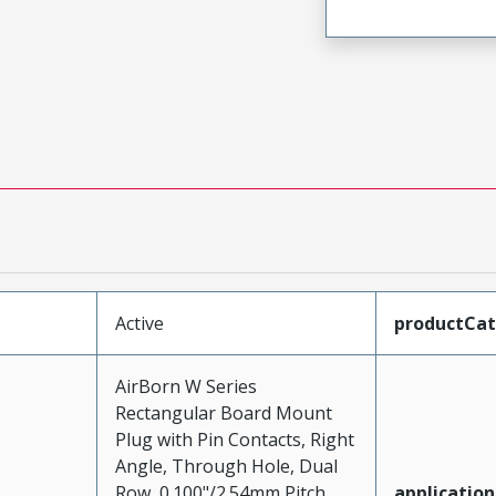
Active
productCa
AirBorn W Series
Rectangular Board Mount
Plug with Pin Contacts, Right
Angle, Through Hole, Dual
Row, 0.100"/2.54mm Pitch,
application