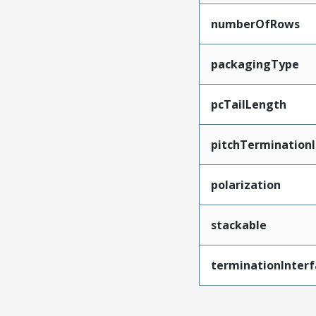
numberOfRows
packagingType
pcTailLength
pitchTerminationI
polarization
stackable
terminationInterf