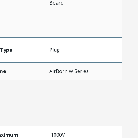
Board
Type
Plug
me
AirBorn W Series
aximum
1000V