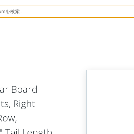
Rectangular, Plastic, 2 Row, Right Angle Board or Cable 
lar Board
ts, Right
Row,
 Tail Length,