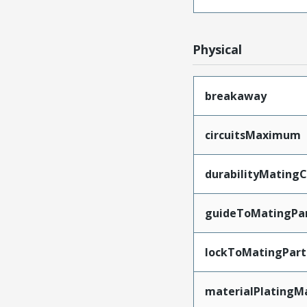
Physical
breakaway
circuitsMaximum
durabilityMating
guideToMatingPa
lockToMatingPart
materialPlatingM