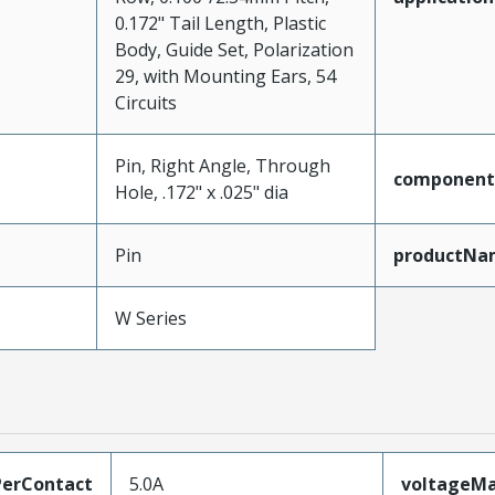
0.172" Tail Length, Plastic
Body, Guide Set, Polarization
29, with Mounting Ears, 54
Circuits
Pin, Right Angle, Through
component
Hole, .172" x .025" dia
Pin
productNa
W Series
erContact
5.0A
voltageM