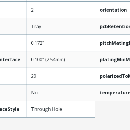
2
orientation
Tray
pcbRetentio
0.172"
pitchMating
nterface
0.100" (2.54mm)
platingMinM
29
polarizedTo
No
temperatur
aceStyle
Through Hole