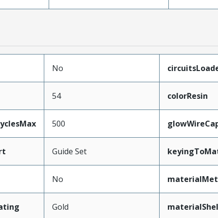
No
circuitsLoad
54
colorResin
CyclesMax
500
glowWireCa
rt
Guide Set
keyingToMat
No
materialMet
ating
Gold
materialShel