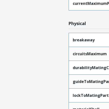
currentMaximumP
Physical
breakaway
circuitsMaximum
durabilityMating
guideToMatingPa
lockToMatingPart