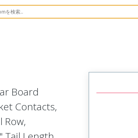
Rectangular, Plastic, 2 Row, Vertical/Right Angle Board 
lar Board
ket Contacts,
l Row,
 Tail Length,