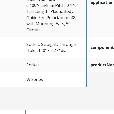
application
0.100"/2.54mm Pitch, 0.140"
Tail Length, Plastic Body,
Guide Set, Polarization 48,
with Mounting Ears, 50
Circuits
Socket, Straight, Through
component
Hole, .140" x .027" dia
Socket
productNa
W Series