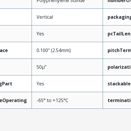
Polyphenylene Sulfide
numberO
Vertical
packagin
Yes
pcTailLen
face
0.100" (2.54mm)
pitchTerm
50µ”
polarizat
gPart
Yes
stackable
eOperating
-65° to +125°C
terminati