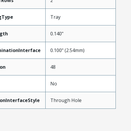
fRows
2
gType
Tray
gth
0.140"
inationInterface
0.100" (2.54mm)
ion
48
No
onInterfaceStyle
Through Hole