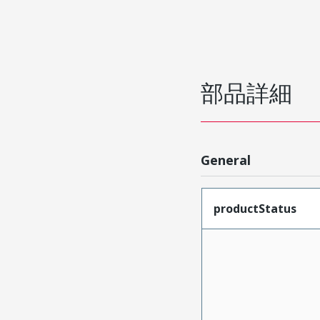
部品詳細
General
productStatus