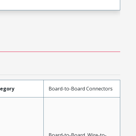
tegory
Board-to-Board Connectors
Board-to-Board, Wire-to-