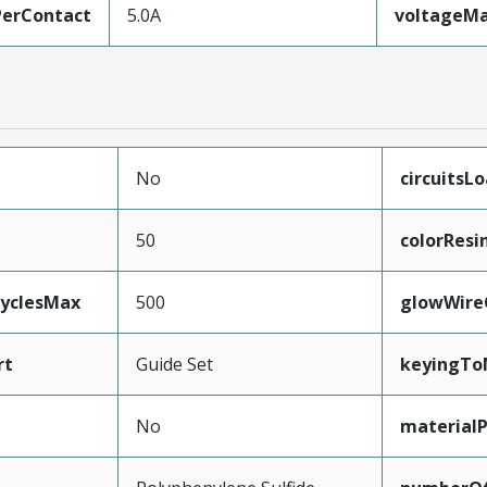
erContact
5.0A
voltageM
No
circuitsL
50
colorResi
CyclesMax
500
glowWire
rt
Guide Set
keyingTo
No
material