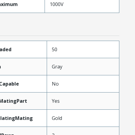
aximum
1000V
oaded
50
n
Gray
Capable
No
MatingPart
Yes
PlatingMating
Gold