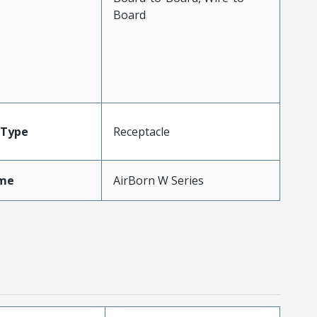
Board
Type
Receptacle
me
AirBorn W Series