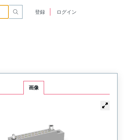
or Cable Mount Receptacle
WTB50SAD9SY-48
English
登録
ログイン
中文
画像