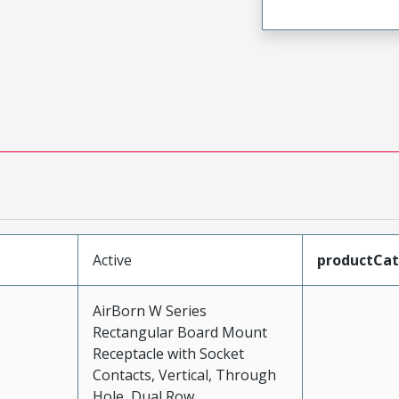
Active
productCa
AirBorn W Series
Rectangular Board Mount
Receptacle with Socket
Contacts, Vertical, Through
Hole, Dual Row,