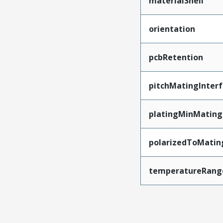
materialShell
orientation
pcbRetention
pitchMatingInter
platingMinMating
polarizedToMatin
temperatureRang