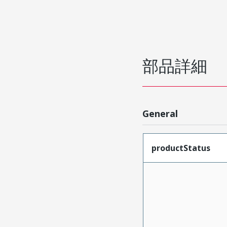
部品詳細
General
productStatus