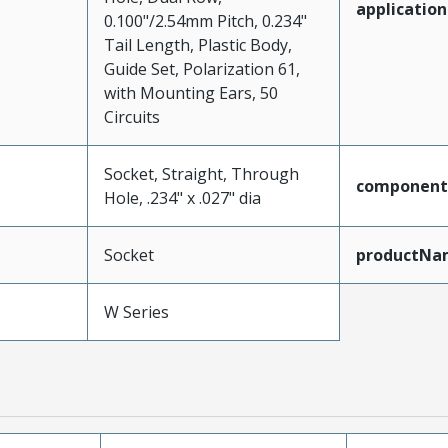
application
0.100"/2.54mm Pitch, 0.234"
Tail Length, Plastic Body,
Guide Set, Polarization 61,
with Mounting Ears, 50
Circuits
Socket, Straight, Through
component
Hole, .234" x .027" dia
Socket
productNa
W Series