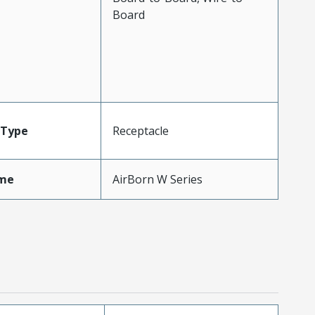
Board
Type
Receptacle
me
AirBorn W Series