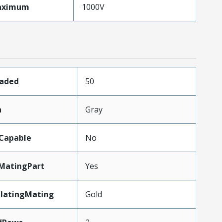
aximum
1000V
oaded
50
n
Gray
Capable
No
MatingPart
Yes
PlatingMating
Gold