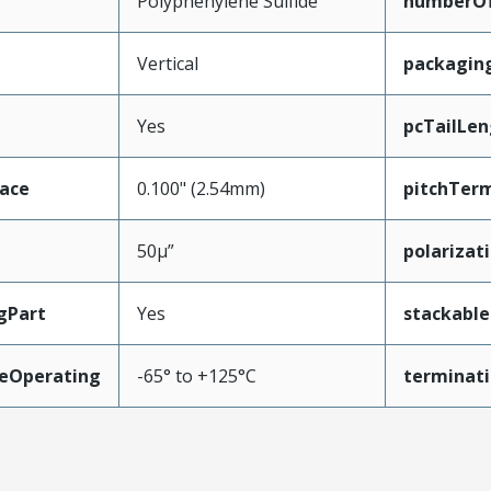
Polyphenylene Sulfide
numberO
Vertical
packagin
Yes
pcTailLen
face
0.100" (2.54mm)
pitchTerm
50µ”
polarizat
gPart
Yes
stackable
eOperating
-65° to +125°C
terminati