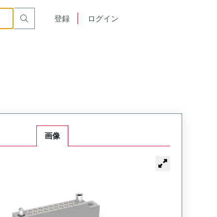
or Cable Mount Receptacle
WTB50SAD15SY-61
English
登録
ログイン
中文
画像