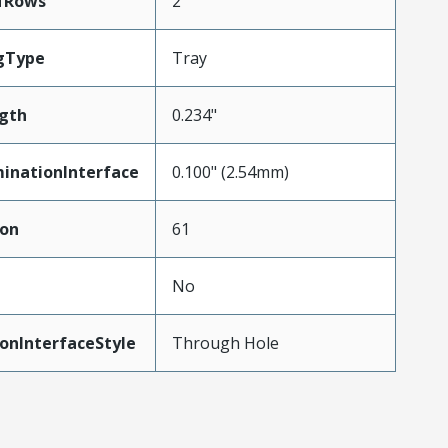
fRows
2
gType
Tray
gth
0.234"
inationInterface
0.100" (2.54mm)
ion
61
No
onInterfaceStyle
Through Hole