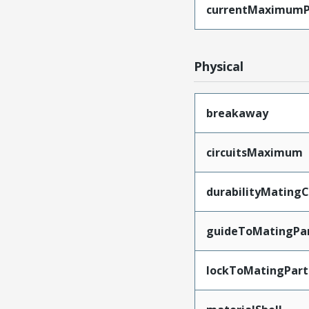
currentMaximumP
Physical
breakaway
circuitsMaximum
durabilityMating
guideToMatingPa
lockToMatingPart