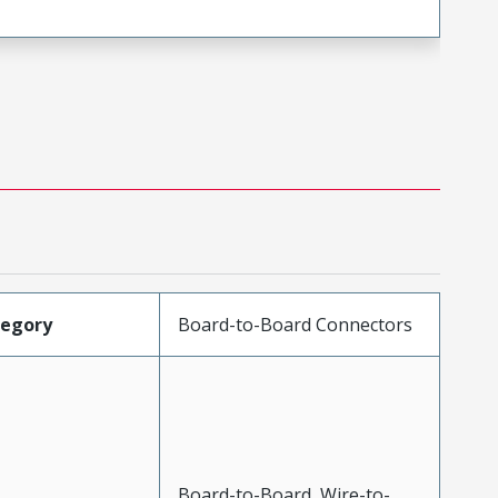
tegory
Board-to-Board Connectors
Board-to-Board, Wire-to-