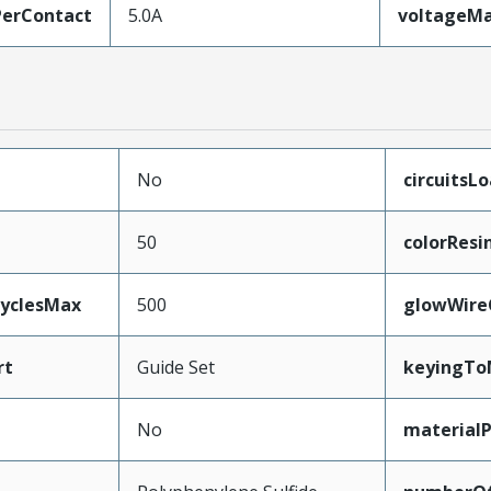
erContact
5.0A
voltageM
No
circuitsL
50
colorResi
CyclesMax
500
glowWire
rt
Guide Set
keyingTo
No
material