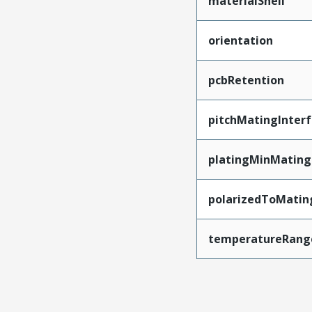
materialShell
orientation
pcbRetention
pitchMatingInter
platingMinMating
polarizedToMatin
temperatureRang