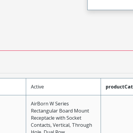
Active
productCa
AirBorn W Series
Rectangular Board Mount
Receptacle with Socket
Contacts, Vertical, Through
Hole, Dual Row,