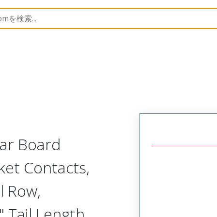
Rectangular, Plastic, 2 Row, Vertical/Right Angle Board 
lar Board
ket Contacts,
l Row,
 Tail Length,