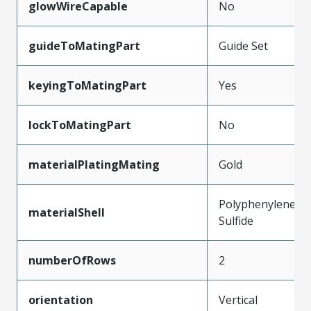
glowWireCapable
No
guideToMatingPart
Guide Set
keyingToMatingPart
Yes
lockToMatingPart
No
materialPlatingMating
Gold
Polyphenylene
materialShell
Sulfide
numberOfRows
2
orientation
Vertical