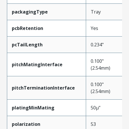
packagingType
Tray
pcbRetention
Yes
pcTailLength
0.234"
0.100"
pitchMatingInterface
(2.54mm)
0.100"
pitchTerminationInterface
(2.54mm)
platingMinMating
50µ”
polarization
53