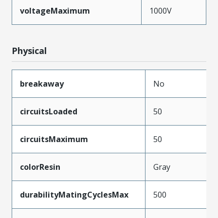
voltageMaximum
1000V
Physical
breakaway
No
circuitsLoaded
50
circuitsMaximum
50
colorResin
Gray
durabilityMatingCyclesMax
500