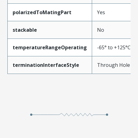
polarizedToMatingPart
Yes
stackable
No
temperatureRangeOperating
-65° to +125°C
terminationInterfaceStyle
Through Hole