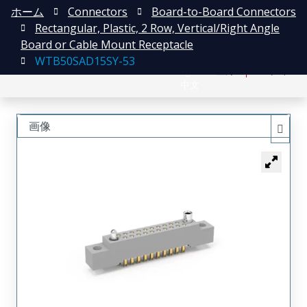
ホーム
Connectors
Board-to-Board Connectors
Rectangular, Plastic, 2 Row, Vertical/Right Angle
Board or Cable Mount Receptacle
WTB50SAD15SY-53
English
登録
ログイン
中文
画像