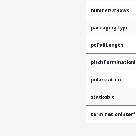
numberOfRows
packagingType
pcTailLength
pitchTerminationI
polarization
stackable
terminationInterf