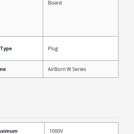
Board
Type
Plug
me
AirBorn W Series
aximum
1000V