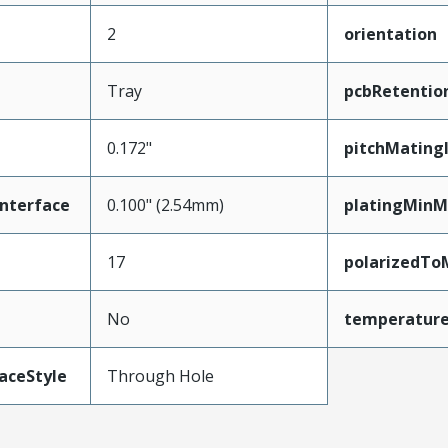
2
orientation
Tray
pcbRetentio
0.172"
pitchMating
nterface
0.100" (2.54mm)
platingMinM
17
polarizedTo
No
temperatur
aceStyle
Through Hole