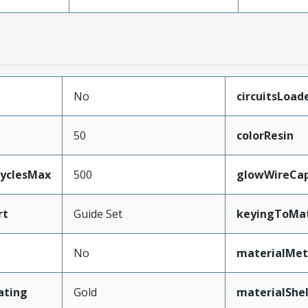
No
circuitsLoad
50
colorResin
CyclesMax
500
glowWireCa
rt
Guide Set
keyingToMat
No
materialMet
ating
Gold
materialShel