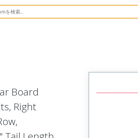
Rectangular, Plastic, 2 Row, Right Angle Board or Cable 
lar Board
ts, Right
Row,
 Tail Length,