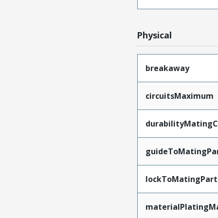
Physical
breakaway
circuitsMaximum
durabilityMating
guideToMatingPa
lockToMatingPart
materialPlatingM