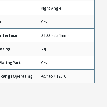
Right Angle
n
Yes
Interface
0.100" (2.54mm)
ating
50µ”
MatingPart
Yes
eRangeOperating
-65° to +125°C