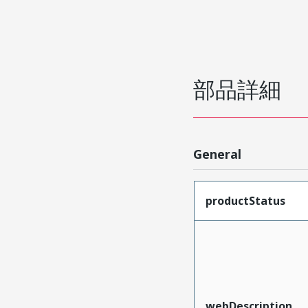
部品詳細
General
productStatus
webDescription