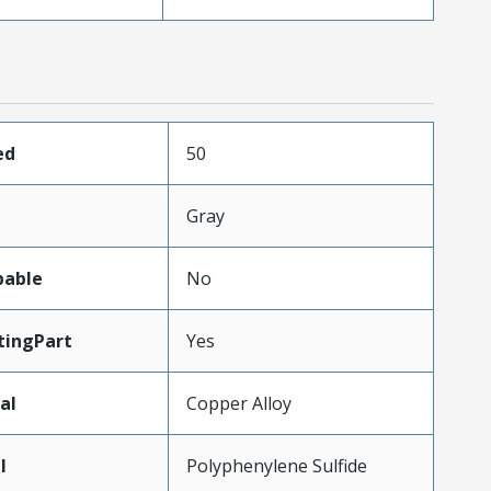
ed
50
Gray
pable
No
ingPart
Yes
al
Copper Alloy
l
Polyphenylene Sulfide