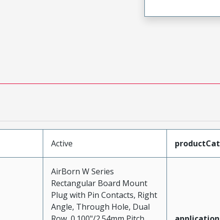
Active
productCa
AirBorn W Series
Rectangular Board Mount
Plug with Pin Contacts, Right
Angle, Through Hole, Dual
Row, 0.100"/2.54mm Pitch,
application