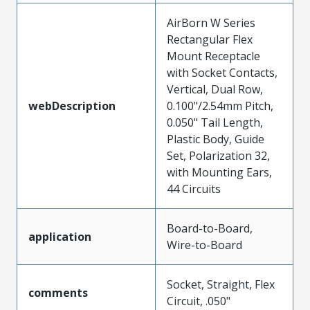
AirBorn W Series
Rectangular Flex
Mount Receptacle
with Socket Contacts,
Vertical, Dual Row,
webDescription
0.100"/2.54mm Pitch,
0.050" Tail Length,
Plastic Body, Guide
Set, Polarization 32,
with Mounting Ears,
44 Circuits
Board-to-Board,
application
Wire-to-Board
Socket, Straight, Flex
comments
Circuit, .050"