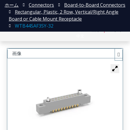
ホーム
Connectors
Board-to-Board Connectors
Rectangular, Plastic, 2 Row, Vertical/Right Angle
Board or Cable Mount Receptacle
WTB44SAF3SY-32
English
登録
ログイン
中文
画像