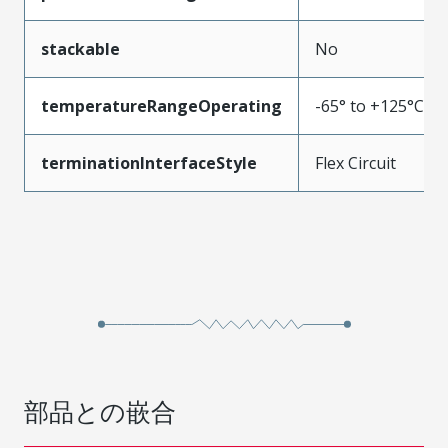
stackable
No
temperatureRangeOperating
-65° to +125°C
terminationInterfaceStyle
Flex Circuit
部品との嵌合