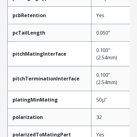
pcbRetention
Yes
pcTailLength
0.050"
0.100"
pitchMatingInterface
(2.54mm)
0.100"
pitchTerminationInterface
(2.54mm)
platingMinMating
50µ”
polarization
32
polarizedToMatingPart
Yes