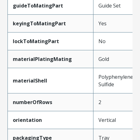
guideToMatingPart
Guide Set
keyingToMatingPart
Yes
lockToMatingPart
No
materialPlatingMating
Gold
Polyphenylene
materialShell
Sulfide
numberOfRows
2
orientation
Vertical
packagingType
Tray