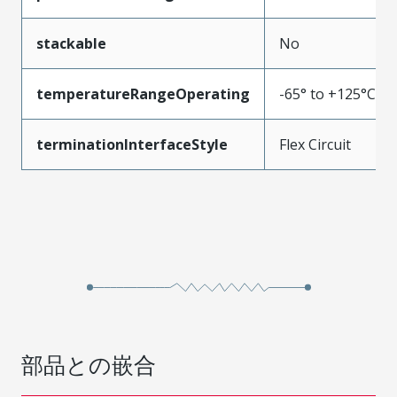
stackable
No
temperatureRangeOperating
-65° to +125°C
terminationInterfaceStyle
Flex Circuit
部品との嵌合