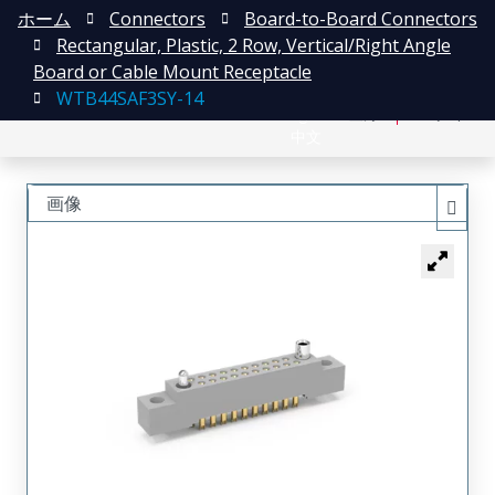
ホーム
Connectors
Board-to-Board Connectors
Rectangular, Plastic, 2 Row, Vertical/Right Angle
Board or Cable Mount Receptacle
WTB44SAF3SY-14
English
登録
ログイン
中文
画像