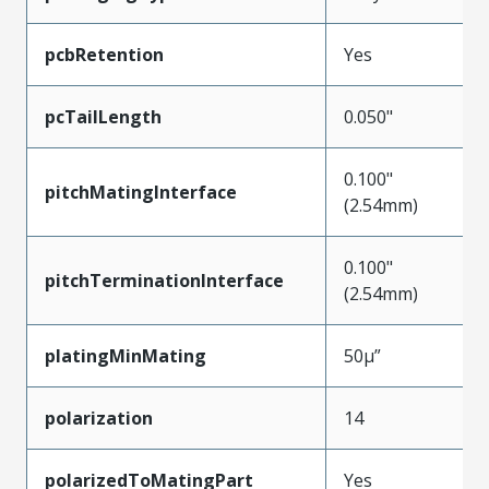
pcbRetention
Yes
pcTailLength
0.050"
0.100"
pitchMatingInterface
(2.54mm)
0.100"
pitchTerminationInterface
(2.54mm)
platingMinMating
50µ”
polarization
14
polarizedToMatingPart
Yes