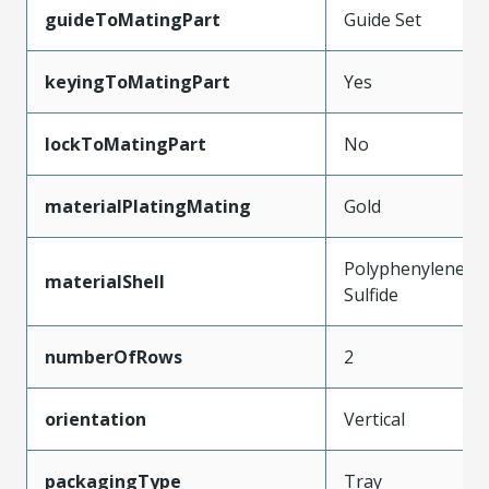
guideToMatingPart
Guide Set
keyingToMatingPart
Yes
lockToMatingPart
No
materialPlatingMating
Gold
Polyphenylene
materialShell
Sulfide
numberOfRows
2
orientation
Vertical
packagingType
Tray