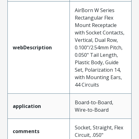
AirBorn W Series
Rectangular Flex
Mount Receptacle
with Socket Contacts,
Vertical, Dual Row,
webDescription
0.100"/2.54mm Pitch,
0.050" Tail Length,
Plastic Body, Guide
Set, Polarization 14,
with Mounting Ears,
44 Circuits
Board-to-Board,
application
Wire-to-Board
Socket, Straight, Flex
comments
Circuit, .050"