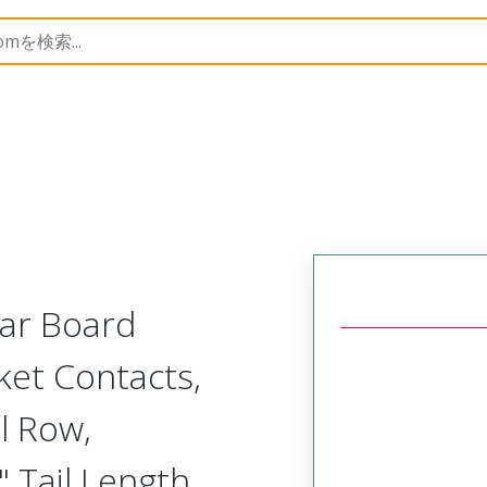
Rectangular, Plastic, 2 Row, Vertical/Right Angle Board 
lar Board
ket Contacts,
l Row,
 Tail Length,