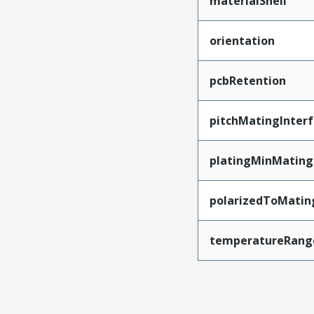
materialShell
orientation
pcbRetention
pitchMatingInter
platingMinMating
polarizedToMatin
temperatureRang