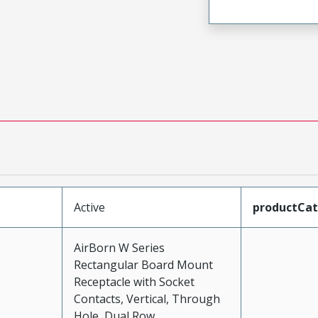
Active
productCa
AirBorn W Series
Rectangular Board Mount
Receptacle with Socket
Contacts, Vertical, Through
Hole, Dual Row,