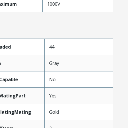
aximum
1000V
oaded
44
n
Gray
Capable
No
MatingPart
Yes
PlatingMating
Gold