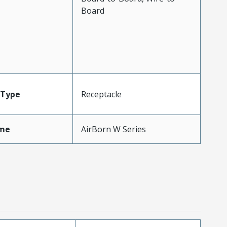
Board
Type
Receptacle
me
AirBorn W Series