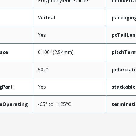
Polyphenylene Sulfide
numberO
Vertical
packagin
Yes
pcTailLen
face
0.100" (2.54mm)
pitchTerm
50µ”
polarizat
gPart
Yes
stackable
eOperating
-65° to +125°C
terminati