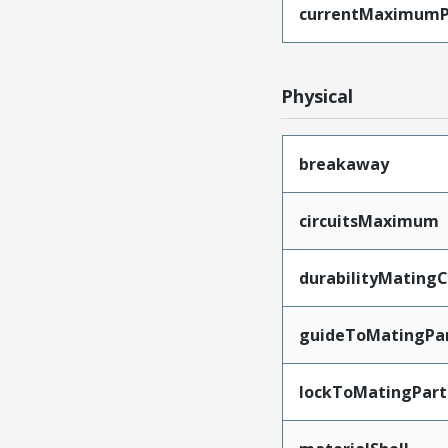
currentMaximumP
Physical
breakaway
circuitsMaximum
durabilityMating
guideToMatingPa
lockToMatingPart