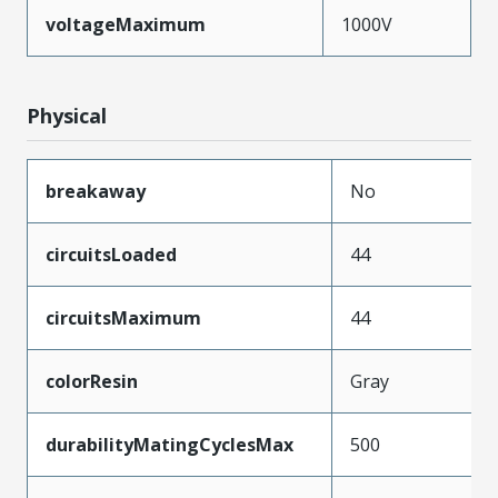
voltageMaximum
1000V
Physical
breakaway
No
circuitsLoaded
44
circuitsMaximum
44
colorResin
Gray
durabilityMatingCyclesMax
500