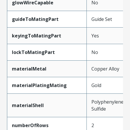
glowWireCapable
No
guideToMatingPart
Guide Set
keyingToMatingPart
Yes
lockToMatingPart
No
materialMetal
Copper Alloy
materialPlatingMating
Gold
Polyphenylene
materialShell
Sulfide
numberOfRows
2