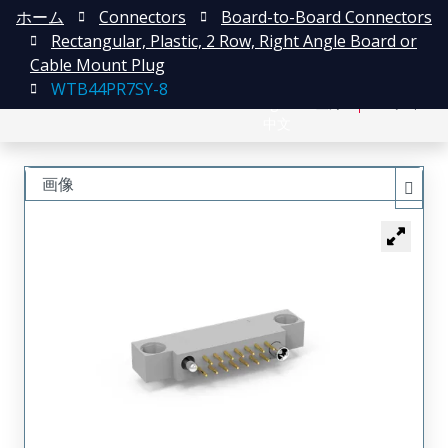
ホーム
Connectors
Board-to-Board Connectors
Rectangular, Plastic, 2 Row, Right Angle Board or
Cable Mount Plug
WTB44PR7SY-8
English
登録
ログイン
中文
画像