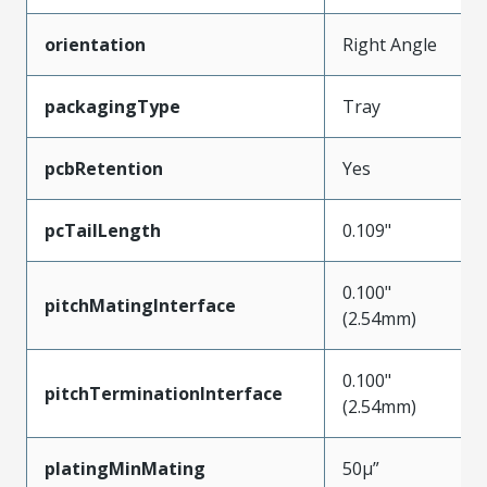
orientation
Right Angle
packagingType
Tray
pcbRetention
Yes
pcTailLength
0.109"
0.100"
pitchMatingInterface
(2.54mm)
0.100"
pitchTerminationInterface
(2.54mm)
platingMinMating
50µ”