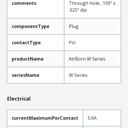
comments
Through Hole, .109" x
.025" dia
componentType
Plug
contactType
Pin
productName
AirBorn W Series
seriesName
W Series
Electrical
currentMaximumPerContact
5.0A