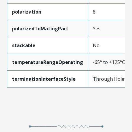
polarization
8
polarizedToMatingPart
Yes
stackable
No
temperatureRangeOperating
-65° to +125°C
terminationInterfaceStyle
Through Hole