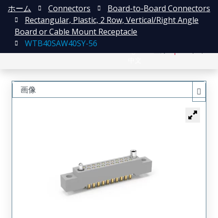
ホーム
Connectors
Board-to-Board Connectors
Rectangular, Plastic, 2 Row, Vertical/Right Angle
Board or Cable Mount Receptacle
WTB40SAW40SY-56
English
登録
ログイン
中文
画像