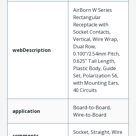
AirBorn W Series
Rectangular
Receptacle with
Socket Contacts,
Vertical, Wire Wrap,
Dual Row,
webDescription
0.100"/2.54mm Pitch,
0.625" Tail Length,
Plastic Body, Guide
Set, Polarization 56,
with Mounting Ears,
40 Circuits
Board-to-Board,
application
Wire-to-Board
Socket, Straight, Wire
comments