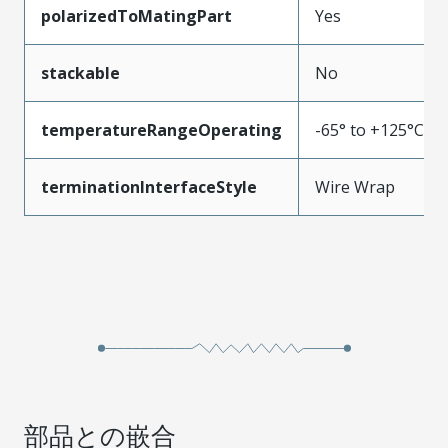
polarizedToMatingPart
Yes
stackable
No
temperatureRangeOperating
-65° to +125°C
terminationInterfaceStyle
Wire Wrap
部品との嵌合