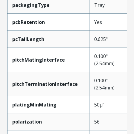
packagingType
Tray
pcbRetention
Yes
pcTailLength
0.625"
0.100"
pitchMatingInterface
(2.54mm)
0.100"
pitchTerminationInterface
(2.54mm)
platingMinMating
50µ”
polarization
56