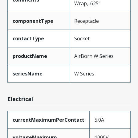
Wrap, .625"
componentType
Receptacle
contactType
Socket
productName
AirBorn W Series
seriesName
W Series
Electrical
currentMaximumPerContact
5.0A
voltageMaximum
1000V