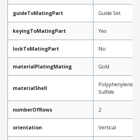
guideToMatingPart
Guide Set
keyingToMatingPart
Yes
lockToMatingPart
No
materialPlatingMating
Gold
Polyphenylene
materialShell
Sulfide
numberOfRows
2
orientation
Vertical