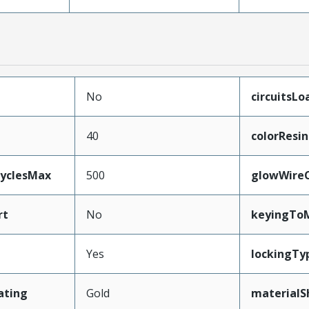
No
circuitsLo
40
colorResin
CyclesMax
500
glowWire
rt
No
keyingTo
Yes
lockingTy
ating
Gold
materialS