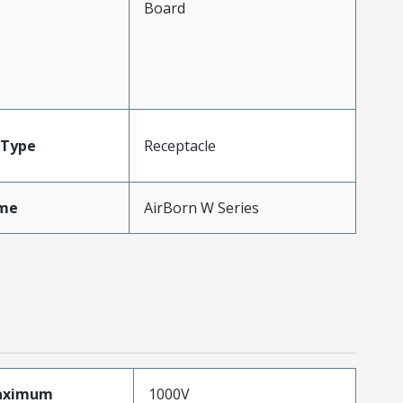
Board
Type
Receptacle
me
AirBorn W Series
aximum
1000V