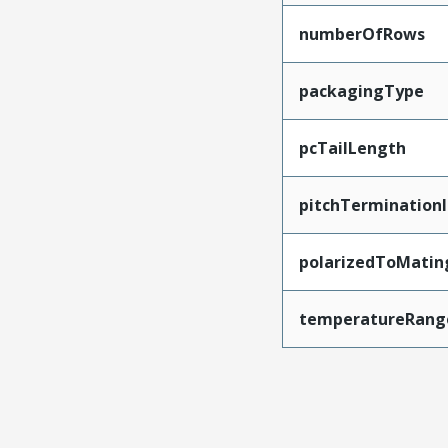
numberOfRows
packagingType
pcTailLength
pitchTerminationI
polarizedToMatin
temperatureRang