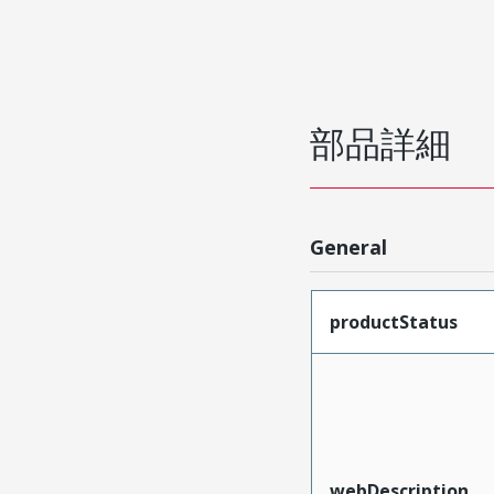
部品詳細
General
productStatus
webDescription