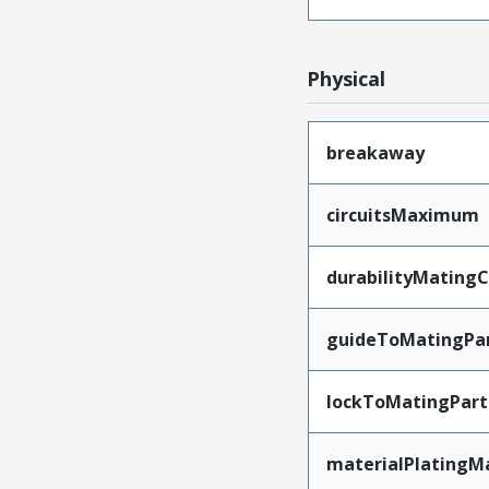
Physical
breakaway
circuitsMaximum
durabilityMating
guideToMatingPa
lockToMatingPart
materialPlatingM