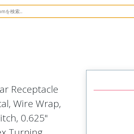
Rectangular, Plastic, 2 Row, Vertical/Right Angle Board 
ar Receptacle
cal, Wire Wrap,
tch, 0.625"
Hex Turning