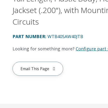
Jackset (.200"), with Mounti
Circuits
PART NUMBER
:
WTB40SAW40JTB
Looking for something more?
Configure part 
Email This Page