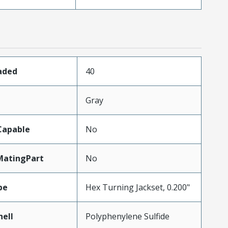
aded
40
Gray
Capable
No
MatingPart
No
pe
Hex Turning Jackset, 0.200"
hell
Polyphenylene Sulfide