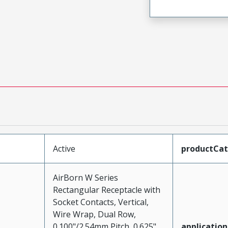
Active
productCa
AirBorn W Series
Rectangular Receptacle with
Socket Contacts, Vertical,
Wire Wrap, Dual Row,
0.100"/2.54mm Pitch, 0.625"
application