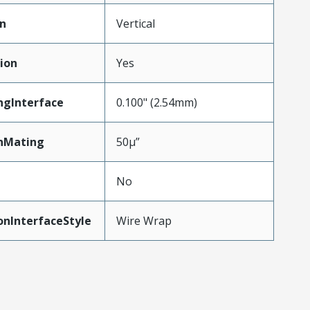
on
Vertical
ion
Yes
ngInterface
0.100" (2.54mm)
nMating
50µ”
No
onInterfaceStyle
Wire Wrap