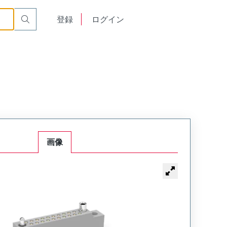
or Cable Mount Receptacle
WTB40SAW40JTB
English
登録
ログイン
中文
画像