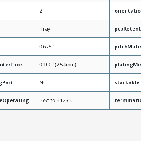
2
orientati
Tray
pcbRetent
0.625"
pitchMati
nterface
0.100" (2.54mm)
platingMi
gPart
No
stackable
eOperating
-65° to +125°C
terminati