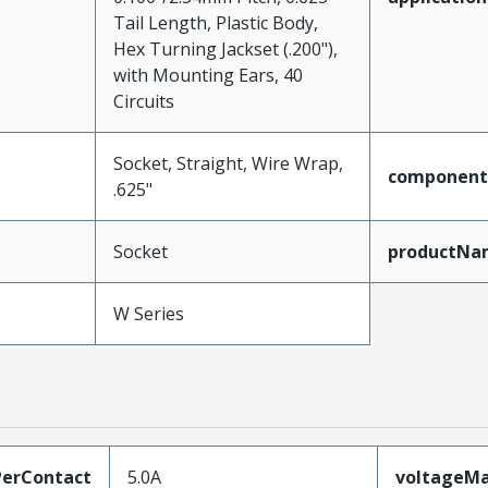
Tail Length, Plastic Body,
Hex Turning Jackset (.200"),
with Mounting Ears, 40
Circuits
Socket, Straight, Wire Wrap,
component
.625"
Socket
productNa
W Series
erContact
5.0A
voltageM