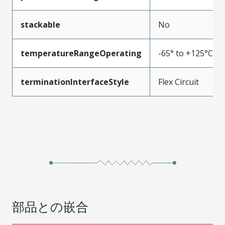
stackable
No
temperatureRangeOperating
-65° to +125°C
terminationInterfaceStyle
Flex Circuit
部品との嵌合