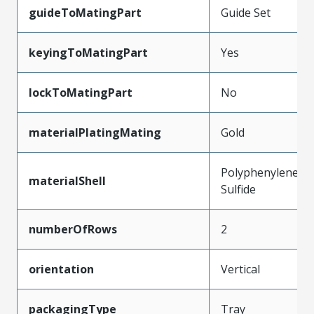
guideToMatingPart
Guide Set
keyingToMatingPart
Yes
lockToMatingPart
No
materialPlatingMating
Gold
Polyphenylene
materialShell
Sulfide
numberOfRows
2
orientation
Vertical
packagingType
Tray