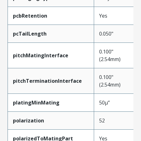
pcbRetention
Yes
pcTailLength
0.050"
0.100"
pitchMatingInterface
(2.54mm)
0.100"
pitchTerminationInterface
(2.54mm)
platingMinMating
50µ”
polarization
52
polarizedToMatingPart
Yes