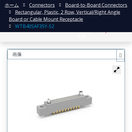
ホーム
Connectors
Board-to-Board Connectors
Rectangular, Plastic, 2 Row, Vertical/Right Angle
Board or Cable Mount Receptacle
WTB40SAF3SY-52
English
登録
ログイン
中文
画像