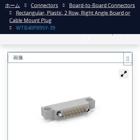
ホーム
Connectors
Board-to-Board Connectors
Rectangular, Plastic, 2 Row, Right Angle Board or
Cable Mount Plug
WTB40PR9SY-39
English
登録
ログイン
中文
画像