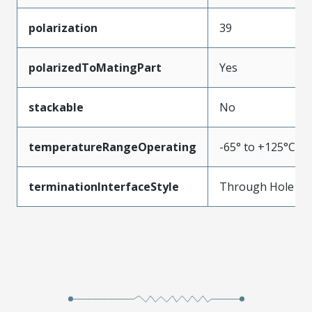
polarization
39
polarizedToMatingPart
Yes
stackable
No
temperatureRangeOperating
-65° to +125°C
terminationInterfaceStyle
Through Hole