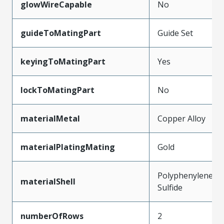
glowWireCapable
No
guideToMatingPart
Guide Set
keyingToMatingPart
Yes
lockToMatingPart
No
materialMetal
Copper Alloy
materialPlatingMating
Gold
Polyphenylene
materialShell
Sulfide
numberOfRows
2