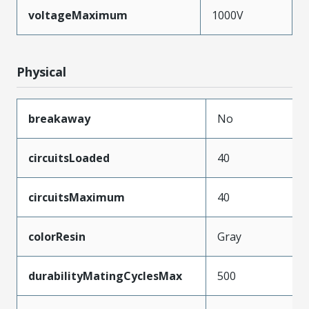
voltageMaximum
1000V
Physical
breakaway
No
circuitsLoaded
40
circuitsMaximum
40
colorResin
Gray
durabilityMatingCyclesMax
500