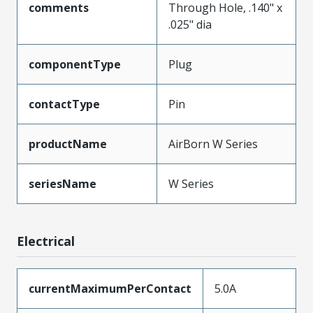
comments
Through Hole, .140" x
.025" dia
componentType
Plug
contactType
Pin
productName
AirBorn W Series
seriesName
W Series
Electrical
currentMaximumPerContact
5.0A