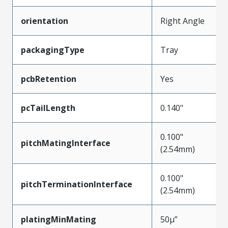
orientation
Right Angle
packagingType
Tray
pcbRetention
Yes
pcTailLength
0.140"
0.100"
pitchMatingInterface
(2.54mm)
0.100"
pitchTerminationInterface
(2.54mm)
platingMinMating
50µ”