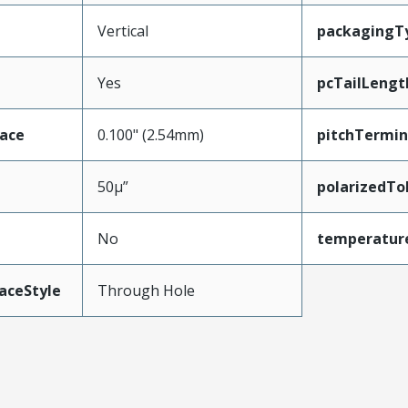
Vertical
packagingT
Yes
pcTailLengt
face
0.100" (2.54mm)
pitchTermin
50µ”
polarizedTo
No
temperatur
aceStyle
Through Hole