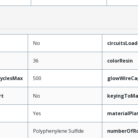
No
circuitsLoa
36
colorResin
CyclesMax
500
glowWireCa
rt
No
keyingToMa
Yes
materialPla
Polyphenylene Sulfide
numberOfR