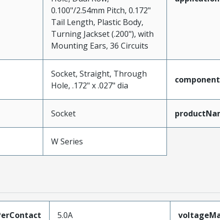
0.100"/2.54mm Pitch, 0.172"
Tail Length, Plastic Body,
Turning Jackset (.200"), with
Mounting Ears, 36 Circuits
Socket, Straight, Through
component
Hole, .172" x .027" dia
Socket
productNa
W Series
erContact
5.0A
voltageM