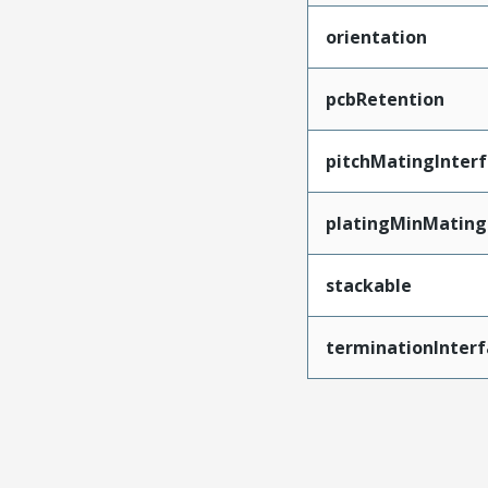
orientation
pcbRetention
pitchMatingInter
platingMinMating
stackable
terminationInterf