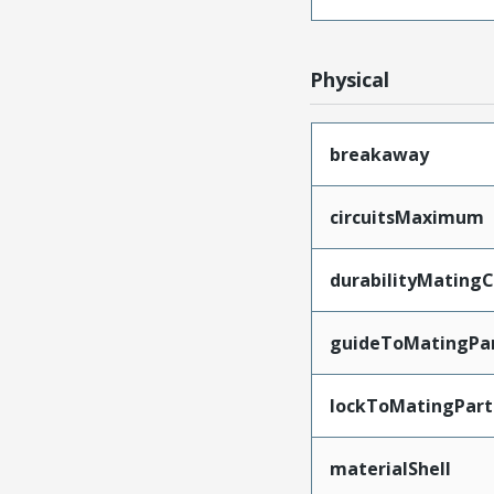
Physical
breakaway
circuitsMaximum
durabilityMating
guideToMatingPa
lockToMatingPart
materialShell