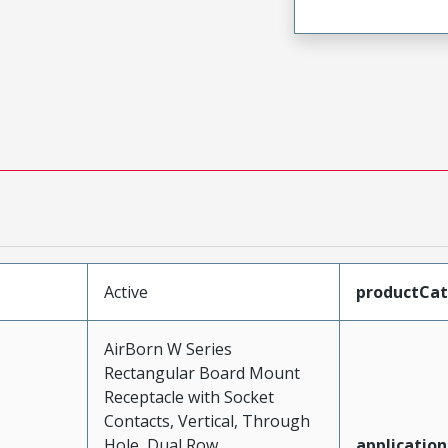
Active
productCa
AirBorn W Series
Rectangular Board Mount
Receptacle with Socket
Contacts, Vertical, Through
Hole, Dual Row,
application