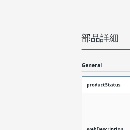
部品詳細
General
productStatus
webDescription