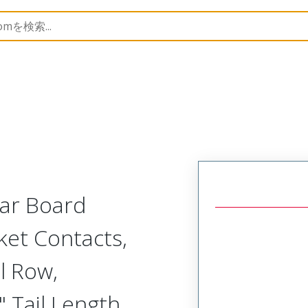
Rectangular, Plastic, 2 Row, Vertical/Right Angle Board 
lar Board
ket Contacts,
l Row,
 Tail Length,