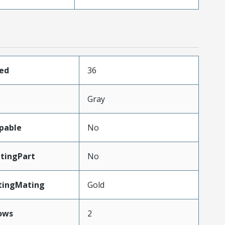
ded
36
Gray
pable
No
tingPart
No
tingMating
Gold
ows
2