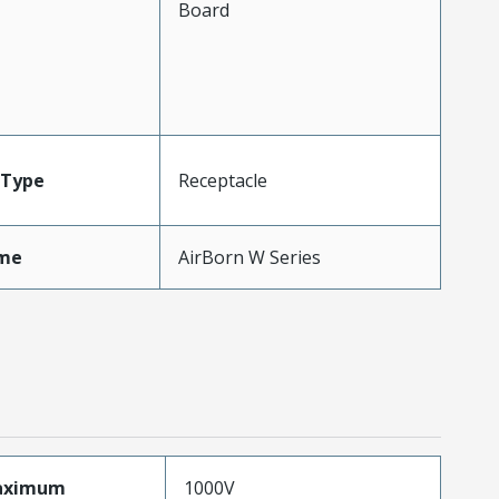
Board
Type
Receptacle
me
AirBorn W Series
aximum
1000V