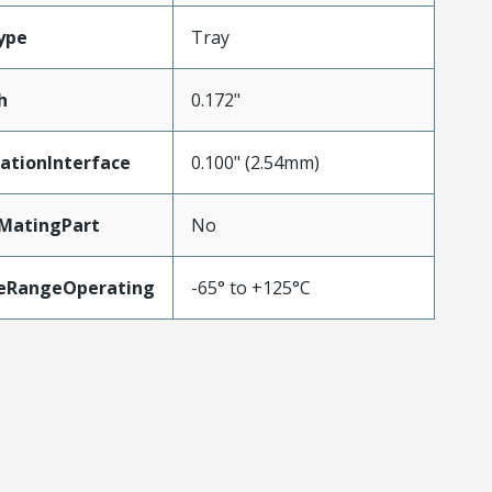
ype
Tray
h
0.172"
ationInterface
0.100" (2.54mm)
MatingPart
No
eRangeOperating
-65° to +125°C