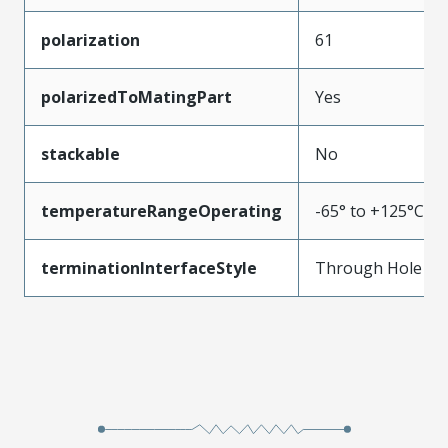
polarization
61
polarizedToMatingPart
Yes
stackable
No
temperatureRangeOperating
-65° to +125°C
terminationInterfaceStyle
Through Hole