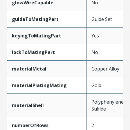
glowWireCapable
No
guideToMatingPart
Guide Set
keyingToMatingPart
Yes
lockToMatingPart
No
materialMetal
Copper Alloy
materialPlatingMating
Gold
Polyphenylene
materialShell
Sulfide
numberOfRows
2