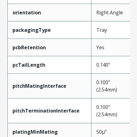
orientation
Right Angle
packagingType
Tray
pcbRetention
Yes
pcTailLength
0.140"
0.100"
pitchMatingInterface
(2.54mm)
0.100"
pitchTerminationInterface
(2.54mm)
platingMinMating
50µ”