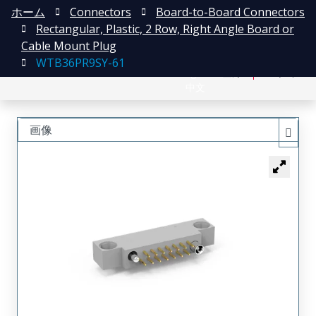
ホーム
Connectors
Board-to-Board Connectors
Rectangular, Plastic, 2 Row, Right Angle Board or
Cable Mount Plug
WTB36PR9SY-61
English
登録
ログイン
中文
画像