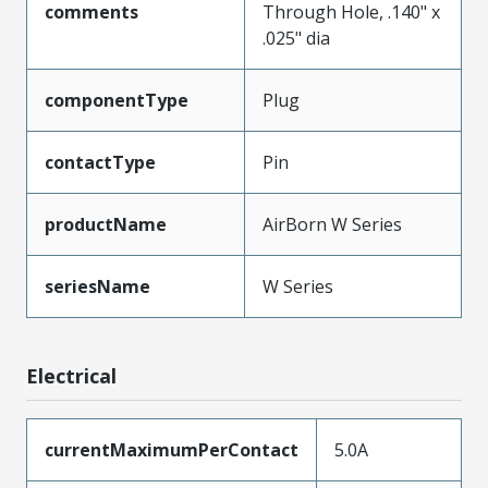
comments
Through Hole, .140" x
.025" dia
componentType
Plug
contactType
Pin
productName
AirBorn W Series
seriesName
W Series
Electrical
currentMaximumPerContact
5.0A