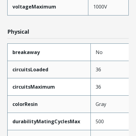
voltageMaximum
1000V
Physical
breakaway
No
circuitsLoaded
36
circuitsMaximum
36
colorResin
Gray
durabilityMatingCyclesMax
500