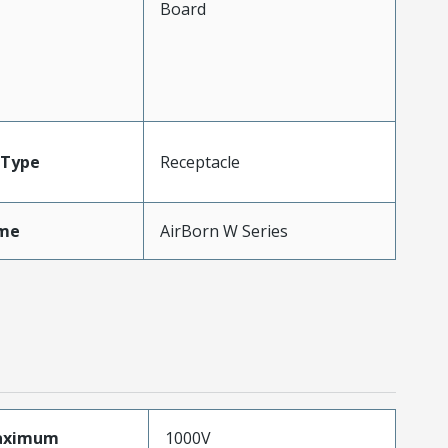
Board
Type
Receptacle
me
AirBorn W Series
aximum
1000V