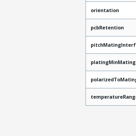
orientation
pcbRetention
pitchMatingInter
platingMinMating
polarizedToMatin
temperatureRang