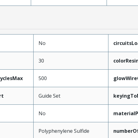
No
circuitsL
30
colorResi
CyclesMax
500
glowWire
rt
Guide Set
keyingTo
No
material
Polyphenylene Sulfide
numberO