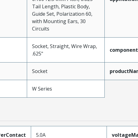
Tail Length, Plastic Body,
Guide Set, Polarization 60,
with Mounting Ears, 30
Circuits
Socket, Straight, Wire Wrap,
component
.625"
Socket
productNa
W Series
erContact
5.0A
voltageM