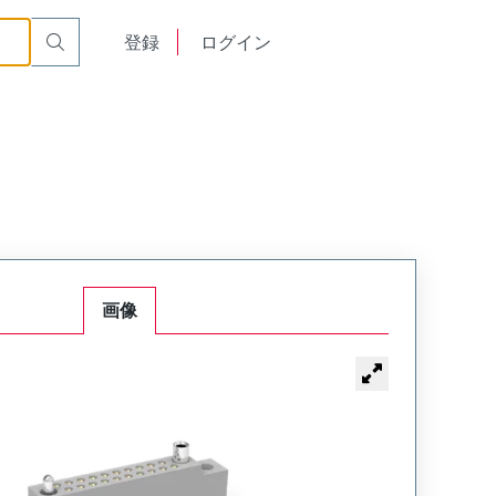
or Cable Mount Receptacle
WTB30SAW40SY-60
English
登録
ログイン
中文
画像