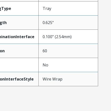
gType
Tray
gth
0.625"
inationInterface
0.100" (2.54mm)
ion
60
No
onInterfaceStyle
Wire Wrap