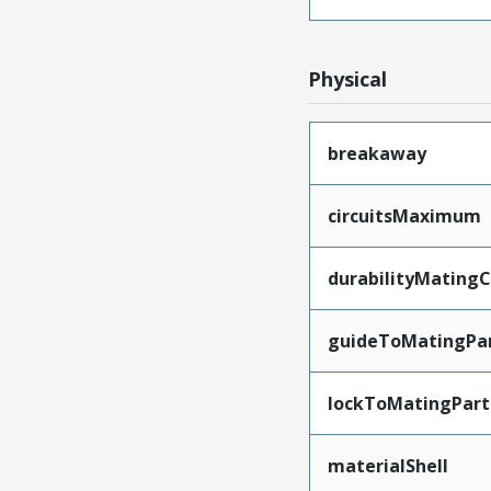
Physical
breakaway
circuitsMaximum
durabilityMating
guideToMatingPa
lockToMatingPart
materialShell