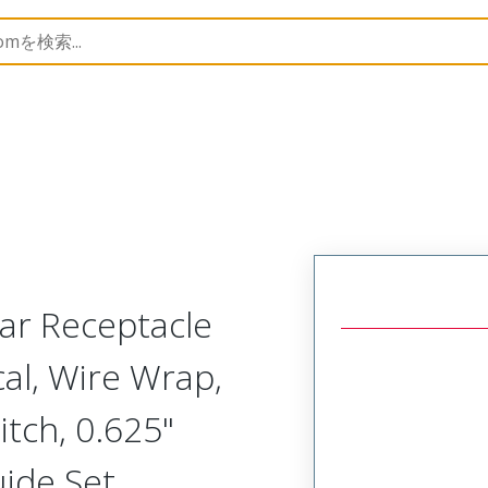
Rectangular, Plastic, 2 Row, Vertical/Right Angle Board 
ar Receptacle
cal, Wire Wrap,
tch, 0.625"
uide Set,