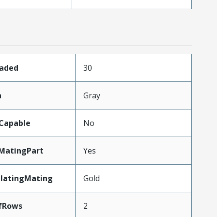
oaded
30
n
Gray
Capable
No
MatingPart
Yes
PlatingMating
Gold
fRows
2