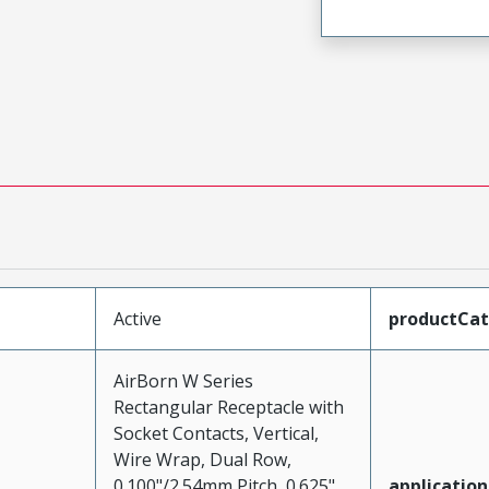
Active
productCa
AirBorn W Series
Rectangular Receptacle with
Socket Contacts, Vertical,
Wire Wrap, Dual Row,
0.100"/2.54mm Pitch, 0.625"
application