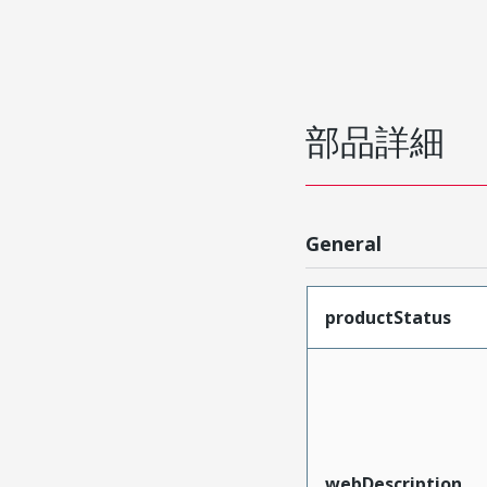
部品詳細
General
productStatus
webDescription