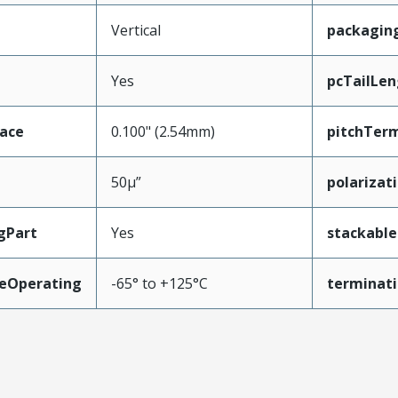
Vertical
packagin
Yes
pcTailLen
face
0.100" (2.54mm)
pitchTerm
50µ”
polarizat
gPart
Yes
stackable
eOperating
-65° to +125°C
terminati